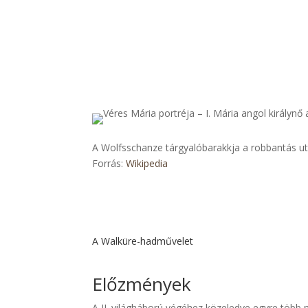
A Wolfsschanze tárgyalóbarakkja a robbantás utá
Forrás:
Wikipedia
A Walküre-hadművelet
Előzmények
A II. világháború végéhez közeledve egyre több né