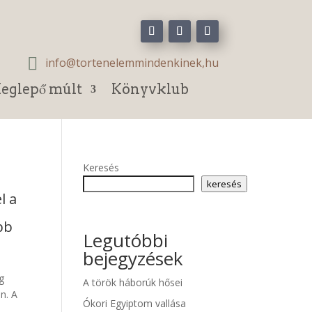

info@tortenelemmindenkinek,hu
eglepő múlt
Könyvklub
Keresés
keresés
l a
bb
Legutóbbi
bejegyzések
g
A török háborúk hősei
án. A
Ókori Egyiptom vallása