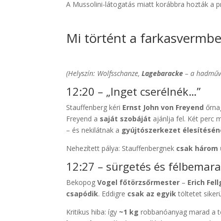
A Mussolini-látogatás miatt korábbra hozták a p
Mi történt a farkasvermb
(Helyszín: Wolfsschanze,
Lagebaracke
– a hadművel
12:20 – „Inget cserélnék…”
Stauffenberg kéri
Ernst John von Freyend
őrnag
Freyend a
saját szobáját
ajánlja fel. Két perc
– és nekilátnak a
gyújtószerkezet élesítésé
Nehezített pálya: Stauffenbergnek
csak három 
12:27 – sürgetés és félbemara
Bekopog
Vogel főtörzsőrmester
–
Erich Fell
csapódik
. Eddigre
csak az egyik
töltetet sikerü
Kritikus hiba: így
~1 kg
robbanóanyag marad a t