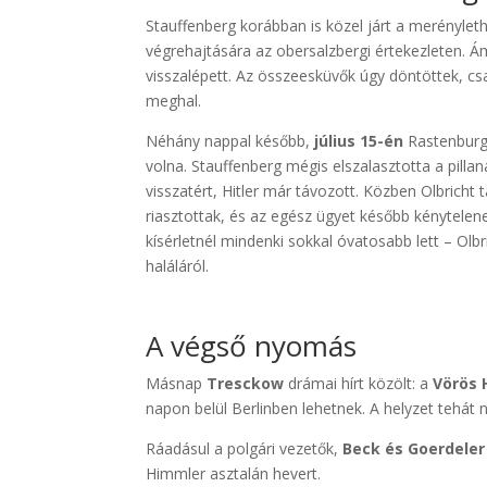
Stauffenberg korábban is közel járt a merénylet
végrehajtására az obersalzbergi értekezleten. Á
visszalépett. Az összeesküvők úgy döntöttek, csa
meghal.
Néhány nappal később,
július 15-én
Rastenburg
volna. Stauffenberg mégis elszalasztotta a pillan
visszatért, Hitler már távozott. Közben Olbricht 
riasztottak, és az egész ügyet később kénytelene
kísérletnél mindenki sokkal óvatosabb lett – Olbr
haláláról.
A végső nyomás
Másnap
Tresckow
drámai hírt közölt: a
Vörös 
napon belül Berlinben lehetnek. A helyzet tehát
Ráadásul a polgári vezetők,
Beck és Goerdeler
Himmler asztalán hevert.