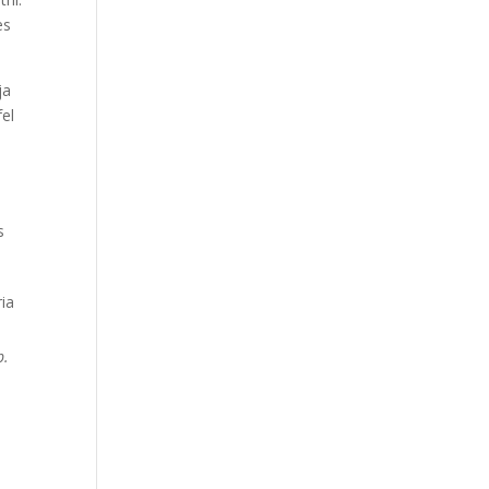
es
ja
el
s
p.