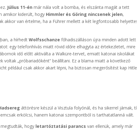
hez.
Július 11-én
már nála volt a bomba, és elszánta magát a tett
m amikor kiderült, hogy
Himmler és Göring nincsenek jelen
,
k akkor van értelme, ha a Führer mellett a két legfontosabb helyette
ban, a hírhedt
Wolfsschanze
főhadiszálláson újra minden adott lett
atot: egy telefonhívás miatt rövid időre elhagyta az értekezletet, mire
tábornok idő előtt aktiválta a Walküre-tervet, emiatt katonai iskolákat
k voltak „próbariadóként” beállítani. Ez a blama miatt a következő
icht például csak akkor akart lépni, ha biztosan megerősítést kap Hitle
Hadsereg
áttörésre készül a Visztula folyónál, és ha sikerrel járnak, t
 nemcsak erkölcsi, hanem katonai szempontból is tarthatatlanná vált.
megtudták, hogy
letartóztatási parancs
van ellenük, amely már