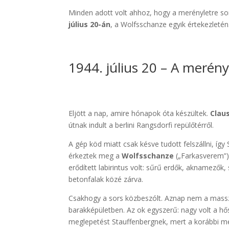
Minden adott volt ahhoz, hogy a merényletre sor
július 20-án
, a Wolfsschanze egyik értekezleté
1944. július 20 – A merény
Eljött a nap, amire hónapok óta készültek.
Clau
útnak indult a berlini Rangsdorfi repülőtérről.
A gép köd miatt csak késve tudott felszállni, így
érkeztek meg a
Wolfsschanze
(„Farkasverem”)
erődített labirintus volt: sűrű erdők, aknamezők,
betonfalak közé zárva.
Csakhogy a sors közbeszólt. Aznap nem a masszí
barakképületben. Az ok egyszerű: nagy volt a hős
meglepetést Stauffenbergnek, mert a korábbi meg