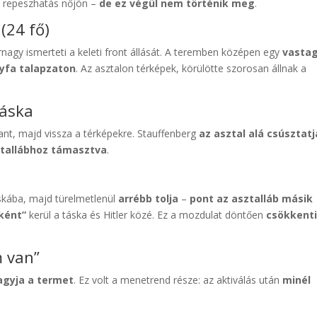
a repeszhatás nőjön –
de ez végül nem történik meg
.
(24 fő)
nagy ismerteti a keleti front állását. A teremben középen egy
vastag
gyfa talapzaton
. Az asztalon térképek, körülötte szorosan állnak a
táska
llant, majd vissza a térképekre. Stauffenberg
az asztal alá csúsztatj
ztallábhoz támasztva
.
skába, majd türelmetlenül
arrébb tolja
–
pont az asztalláb másik
ként”
kerül a táska és Hitler közé. Ez a mozdulat döntően
csökkent
m van”
agyja a termet
. Ez volt a menetrend része: az aktiválás után
minél