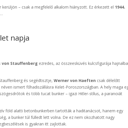
 kerüljön – csak a megfelelő alkalom hiányzott. Ez érkezett el
1944.
n…
let napja
s von Stauffenberg
ezredes, az összeesküvés kulcsfigurája hajnalb
 Stauffenberg és segédtisztje,
Werner von Haeften
csak délelőtt
 néven ismert főhadiszállásra Kelet-Poroszországban. A hely maga e
 szögesdrótok és több tucat bunker – igazi Hitler-stílus, a paranoiát
v föld alatti betonbunkerben tartották a haditanácsot, hanem egy
ég, a bunker túl fülledt lett volna. De ez nem okozhatott nagy
beszélések is gyakran itt zajlottak.