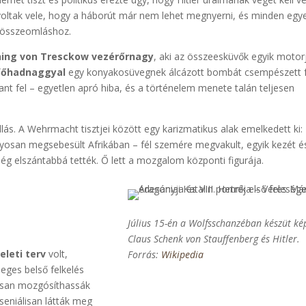
voltak vele, hogy a háborút már nem lehet megnyerni, és minden egy
 összeomláshoz.
ing von Tresckow vezérőrnagy
, aki az összeesküvők egyik motor
 főhadnaggyal
egy konyakosüvegnek álcázott bombát csempészett f
ant fel – egyetlen apró hiba, és a történelem menete talán teljesen
llás. A Wehrmacht tisztjei között egy karizmatikus alak emelkedett ki:
úlyosan megsebesült Afrikában – fél szemére megvakult, egyik kezét é
még elszántabbá tették. Ő lett a mozgalom központi figurája.
Július 15-én a Wolfsschanzéban készüt ké
Claus Sch
enk von Stauffenberg és Hitler.
leti terv
volt,
Forrás:
Wikipedia
leges belső felkelés
orsan mozgósíthassák
seniálisan látták meg