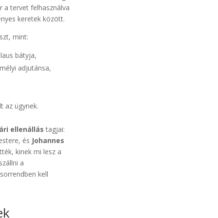
r a tervet felhasználva
ényes keretek között.
zt, mint:
Claus bátyja,
emélyi adjutánsa,
lt az ügynek.
ári ellenállás
tagjai:
estere, és
Johannes
ték, kinek mi lesz a
szállni a
sorrendben kell
ek