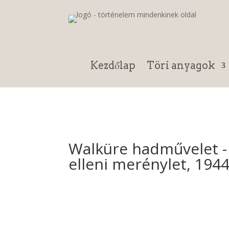
Kezdőlap
Töri anyagok
Walküre hadművelet - 
elleni merénylet, 194