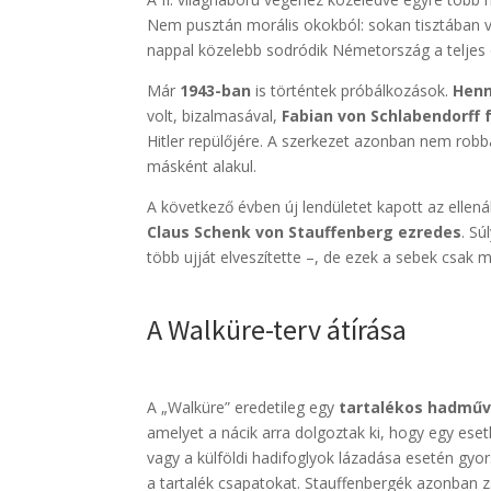
Nem pusztán morális okokból: sokan tisztában 
nappal közelebb sodródik Németország a teljes
Már
1943-ban
is történtek próbálkozások.
Henn
volt, bizalmasával,
Fabian von Schlabendorff
Hitler repülőjére. A szerkezet azonban nem robb
másként alakul.
A következő évben új lendületet kapott az ellená
Claus Schenk von Stauffenberg ezredes
. S
több ujját elveszítette –, de ezek a sebek csak 
A Walküre-terv átírása
A „Walküre” eredetileg egy
tartalékos hadműve
amelyet a nácik arra dolgoztak ki, hogy egy eset
vagy a külföldi hadifoglyok lázadása esetén gy
a tartalék csapatokat. Stauffenbergék azonban z