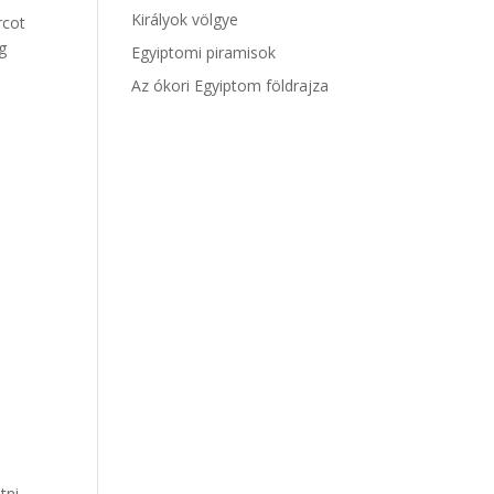
Királyok völgye
rcot
g
Egyiptomi piramisok
Az ókori Egyiptom földrajza
tni.