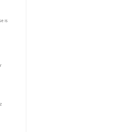
se is
r
íz