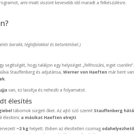
rogramot, ami miatt viszont kevesebb idő maradt a felkészülésre.
en?
eti barakk, téglafalakkal és betontetővel.)
y segítségét, hogy találjon egy helyiséget „felfrissülni, inget cserélni”
 múlva Stauffenberg és adjutánsa,
Werner von Haeften
már bent va
nek
.
ujja
van, ez lassítja és nehezíti a folyamatot.
dt élesítés
giebel
tábornok sürgeti őket. Az ajtó szó szerint
Stauffenberg hát
l élesíteni;
a másikat Haeften elrejti
.
ervezett
~2 kg
helyett. Elvben az élesítetlen csomag
odahelyezhet