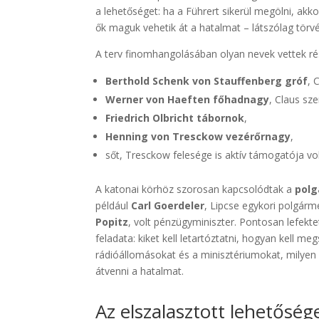
a lehetőséget: ha a Führert sikerül megölni, akko
ők maguk vehetik át a hatalmat – látszólag törv
A terv finomhangolásában olyan nevek vettek rés
Berthold Schenk von Stauffenberg gróf
, 
Werner von Haeften főhadnagy
, Claus sz
Friedrich Olbricht tábornok
,
Henning von Tresckow vezérőrnagy
,
sőt, Tresckow felesége is aktív támogatója vo
A katonai körhöz szorosan kapcsolódtak a
polg
például
Carl Goerdeler
, Lipcse egykori polgárm
Popitz
, volt pénzügyminiszter. Pontosan lefektet
feladata: kiket kell letartóztatni, hogyan kell meg
rádióállomásokat és a minisztériumokat, milyen 
átvenni a hatalmat.
Az elszalasztott lehetőség