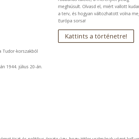
meghiúsult. Olvasd el, miért vallott kuda
a terv, és hogyan változhatott volna me
Európa sorsa!
Kattints a történetre!
n 1944. július 20-án.
met tiszt és politikus érezte úgy, hogy Hitler uralmának véget kell ve