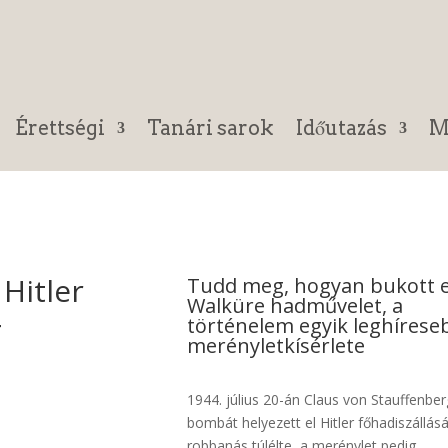
Érettségi
Tanári sarok
Időutazás
M
Hitler
Tudd meg, hogyan bukott e
Walküre hadművelet, a
4
történelem egyik leghírese
merényletkísérlete
1944. július 20-án Claus von Stauffenber
bombát helyezett el Hitler főhadiszállás
robbanás túlélte, a merénylet pedig