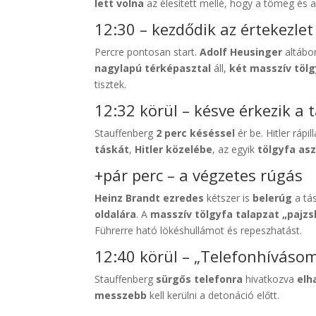
lett volna
az élesített mellé, hogy a tömeg és 
12:30 – kezdődik az értekezlet 
Percre pontosan start.
Adolf Heusinger
altábor
nagylapú térképasztal
áll,
két masszív töl
tisztek.
12:32 körül – késve érkezik a 
Stauffenberg
2 perc késéssel
ér be. Hitler rápi
táskát
,
Hitler közelébe
, az egyik
tölgyfa as
+pár perc – a végzetes rúgás
Heinz Brandt ezredes
kétszer is
belerúg
a tá
oldalára
. A
masszív tölgyfa talapzat „pajzs
Führerre ható lökéshullámot és repeszhatást.
12:40 körül – „Telefonhíváso
Stauffenberg
sürgős telefonra
hivatkozva
elh
messzebb
kell kerülni a detonáció előtt.