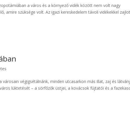
potámiában a város és a környező vidék között nem volt nagy
ő, amire szüksége volt. Az igazi kereskedelem távoli vidékekkel zajlot
ában
etes
osain végigsétálnánk, minden utcasarkon más illat, zaj és látván
áros lüktetését – a sörfőzők üstjei, a kovácsok fújtatói és a fazekas