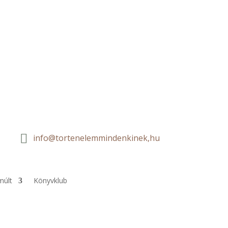

info@tortenelemmindenkinek,hu
múlt
Könyvklub