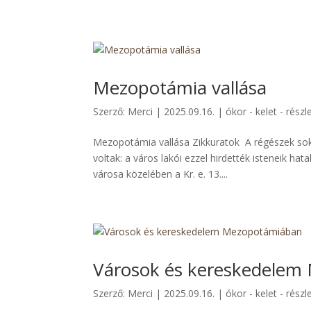
Mezopotámia vallása
Szerző:
Merci
|
2025.09.16.
|
ókor - kelet - részl
Mezopotámia vallása Zikkuratok A régészek sok 
voltak: a város lakói ezzel hirdették isteneik ha
városa közelében a Kr. e. 13....
Városok és kereskedelem
Szerző:
Merci
|
2025.09.16.
|
ókor - kelet - részl