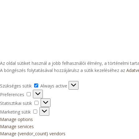
Az oldal sütiket használ a jobb felhasználói élmény, a történelmi t
A böngészés folytatásával hozzájárulsz a sütik kezeléséhez az
Adatv
Szükséges
Szükséges sütik
Always active
sütik
Preferences
Preferences
Statisztikai
Statisztikai sütik
sütik
Marketing
Marketing sütik
sütik
Manage options
Manage services
Manage {vendor_count} vendors