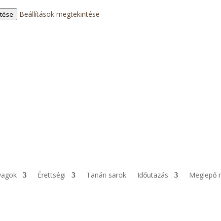
Beállítások megtekintése
ntése
yagok
Érettségi
Tanári sarok
Időutazás
Meglepő 