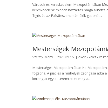
Városok és kereskedelem Mezopotámiában Mezo
kereskedelem: minden háztartás maga állította el
Tigris és az Eufrátesz mentén élők gabonát...
Mesterségek Mezopotámi
Szerző:
Merci
|
2025.09.16.
|
ókor - kelet - részl
Mesterségek Mezopotámiában Ha Mezopotámia vár
fogadna. A piac és a műhelyek zsongása adta a v
korongjai együtt teremtették meg a...