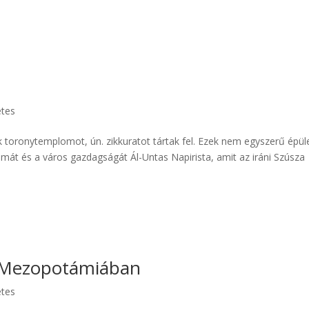
etes
toronytemplomot, ún. zikkuratot tártak fel. Ezek nem egyszerű épül
talmát és a város gazdagságát Ál-Untas Napirista, amit az iráni Szúsza
 Mezopotámiában
etes