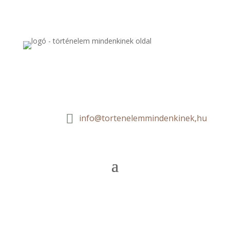

info@tortenelemmindenkinek,hu