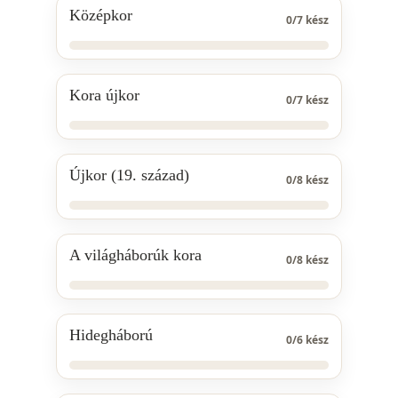
Középkor
0
/
7
kész
Kora újkor
0
/
7
kész
Újkor (19. század)
0
/
8
kész
A világháborúk kora
0
/
8
kész
Hidegháború
0
/
6
kész