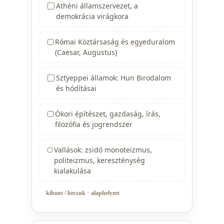
Athéni államszervezet, a
demokrácia virágkora
Római Köztársaság és egyeduralom
(Caesar, Augustus)
Sztyeppei államok: Hun Birodalom
és hódításai
Ókori építészet, gazdaság, írás,
filozófia és jogrendszer
Vallások: zsidó monoteizmus,
politeizmus, kereszténység
kialakulása
·
kibont / becsuk
alaphelyzet