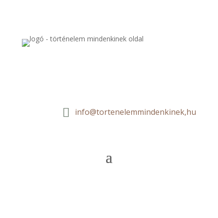

info@tortenelemmindenkinek,hu