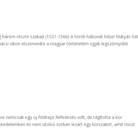
 három részre szakad (1521-1566) A török háborúk hősei Mátyás hal
hácsi síkon elszenvedte a magyar történelem egyik legszörnyűbb
e nemcsak egy új földrajzi felfedezés volt, de tágította a kor
eskedelemben és nem utolsó sorban lezárt egy korszakot, amit most