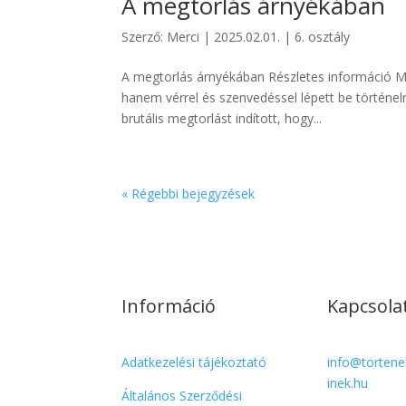
A megtorlás árnyékában
Szerző:
Merci
|
2025.02.01.
|
6. osztály
A megtorlás árnyékában Részletes információ 
hanem vérrel és szenvedéssel lépett be történe
brutális megtorlást indított, hogy...
« Régebbi bejegyzések
Információ
Kapcsola
Adatkezelési tájékoztató
info@torten
inek.hu
Általános Szerződési