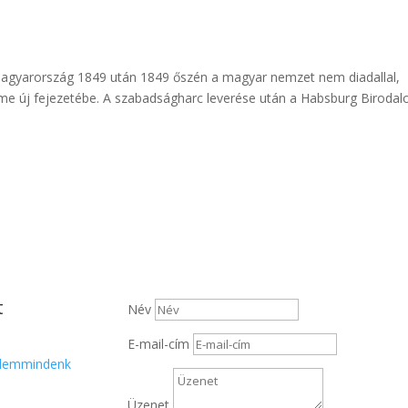
Magyarország 1849 után 1849 őszén a magyar nemzet nem diadallal,
lme új fejezetébe. A szabadságharc leverése után a Habsburg Biroda
t
Név
E-mail-cím
elemmindenk
Üzenet