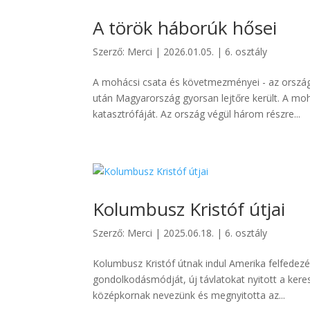
A török háborúk hősei
Szerző:
Merci
|
2026.01.05.
|
6. osztály
A mohácsi csata és követmezményei - az ország
után Magyarország gyorsan lejtőre került. A mo
katasztrófáját. Az ország végül három részre...
Kolumbusz Kristóf útjai
Szerző:
Merci
|
2025.06.18.
|
6. osztály
Kolumbusz Kristóf útnak indul Amerika felfedezés
gondolkodásmódját, új távlatokat nyitott a ker
középkornak nevezünk és megnyitotta az...