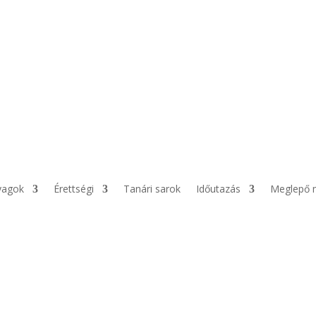
yagok
Érettségi
Tanári sarok
Időutazás
Meglepő 