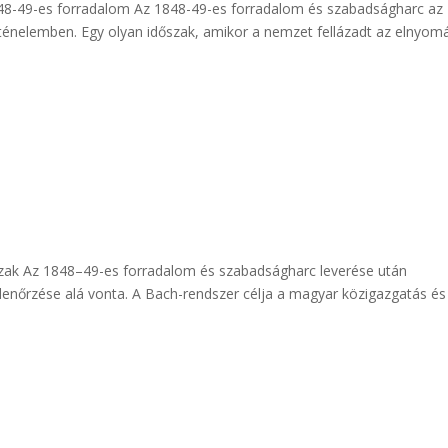
48-49-es forradalom Az 1848-49-es forradalom és szabadságharc az
nelemben. Egy olyan időszak, amikor a nemzet fellázadt az elnyom
zak Az 1848–49-es forradalom és szabadságharc leverése után
lenőrzése alá vonta. A Bach-rendszer célja a magyar közigazgatás és