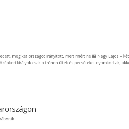
edett, meg két országot irányított, mert miért ne 🏰 Nagy Lajos – ké
középkori királyok csak a trónon ültek és pecséteket nyomkodtak, akko
arországon
 háborúk