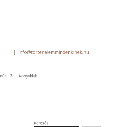

info@tortenelemmindenkinek,hu
múlt
Könyvklub
Keresés