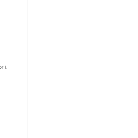
t
r I.