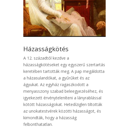
Házasságkötés
A 12. századtól kezdve a
házasságkötéseket egy egyszerű szertartás
keretében tartották meg. A pap megáldotta
a házasulandókat, a gyűrűket és az
ágyukat. Az egyház ragaszkodott a
menyasszony szabad beleegyezéséhez, és
igyekezett érvényteleníteni a lányrablással
kötött házasságokat. Hetedíziglen tiltották
az unokatestvérek közötti házasságot, és
kimondták, hogy a házasság
felbonthatatlan.