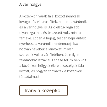
A vár hölgyei
A középkori várak falai között nemcsak
lovagok és várurak éltek, hanem a várúrnők
és a vár hölgyei is. Az ő életük legalább
olyan izgalmas és összetett volt, mint a
férfiaké. Ebben a bejegyzésben bepillantást
nyerhetsz a várúrnők mindennapjaiba:
hogyan nevelték a lányokat, milyen
szerepük volt a vár életében, és milyen
feladatokat láttak el. Fedezd fel, milyen volt
a középkori hölgyek élete a kastélyok falai
között, és hogyan formálták a középkori
társadalmat!
Irány a középkor