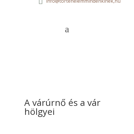

info@tortenelemmindenkinek,hu
A várúrnő és a vár
hölgyei