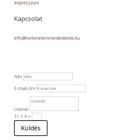
Impresszum
Kapcsolat
info@tortenelemmindenkinek.hu
Név
E-mail-cím
Üzenet
11 + 9
=
Küldés