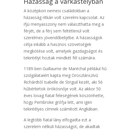
Házasság a várkastélyban
A középkori nemesi családokban a
házasság ritkán volt szerelmi kapcsolat. Az
ifjú menyasszony nem választhatta meg a
férjét, de a férj sem feltétlenül volt
szerelmes jövendőbelijébe. A házasságok
célja inkább a hasznos szövetségek
megkötése volt, amelyek gazdagságot és
tekintélyt hoztak mindkét fél számára.
1189-ben Guillaume de Maréchal például hű
szolgálataiért kapta meg Oroszlánszívű
Richárdtól Isabelle de Striguil kezét, aki 56
hűbérbirtok örökösnője volt. Az akkor 50
éves lovag fiatal feleségének köszönhette,
hogy Pembroke grófja lett, ami igen
tekintélyes címnek számított Angliában.
A legtöbb fiatal lány elfogadta ezt a
szerelem nélküli házasságot, de akadtak