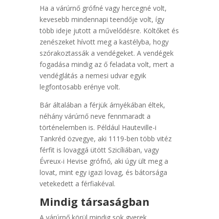
Ha a várúrnő grófné vagy hercegné volt,
kevesebb mindennapi teendője volt, így
több ideje jutott a művelődésre. Költőket és
zenészeket hívott meg a kastélyba, hogy
szórakoztassák a vendégeket. A vendégek
fogadása mindig az ő feladata volt, mert a
vendéglátás a nemesi udvar egyik
legfontosabb erénye volt.
Bár általában a férjük árnyékában éltek,
néhány várúrnő neve fennmaradt a
történelemben is. Például Hauteville-i
Tankréd özvegye, aki 1119-ben több vitéz
férfit is lovaggá ütött Szicíliában, vagy
Évreux-i Hevise grófnő, aki úgy ült meg a
lovat, mint egy igazi lovag, és bátorsága
vetekedett a férfiakéval.
Mindig társaságban
A várúrnő körül mindig sok gyerek