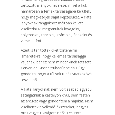
tartozott a lányok nevelése, mivel a fiúk
hamarosan a férfiak társaságába kerültek,
hogy megkezdjék saját képzésüket. A fiatal
lányoknak rangjukhoz méltóan kellett
viselkedniük: megtanultak lovagolni,
solymászni, táncolni, számolni, énekelni és
verseket írni.
Azért is tanították őket történelmi
ismeretekre, hogy kellemes társasággá
váljanak, bár ez nem mindenkinek tetszett.
Cerveri de Girona trubadúr például úgy
gondolta, hogy a túl sok tudás vitatkozóvá
teszi a nőket.
A fiatal lányoknak nem volt szabad egyedül
sétálgatniuk a kastélyon kívül, sem festeni
az arcukat vagy göndöríteni a hajukat. Nem
viselhettek hivalkodó ékszereket, hegyes
orrú vagy túl kivágott cipőt. Lesütött