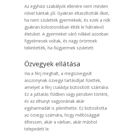
Az egyházi szabályok ellenére nem minden
nővel bántak jól. Gyakran eltaszították őket,
ha nem születtek gyermekeik, és ezek a nők
gyakran kolostorokban élték le hátralevő
életüket. A gyermeket váró nőkkel azonban
figyelmesek voltak, és nagy örömnek
tekintették, ha fiúgyermek született.
Özvegyek ellátása
Ha a férj meghalt, a megözvegyült
asszonynak özvegyi tartásdíjat fizettek,
amelyet a férj családja biztosított számára.
Ez a juttatás földben vagy pénzben történt,
és az elhunyt vagyonának akár
egyharmadát is jelenthette. Ez biztosította
az özvegy számára, hogy méltósággal
élhessen, akár a várban, akár máshol
telepedett le.