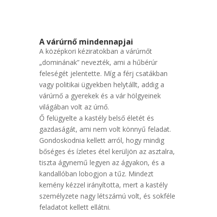
A várúrnő mindennapjai
A középkori kéziratokban a várúrnőt
„dominának” nevezték, ami a hűbérúr
feleségét jelentette. Míg a férj csatákban
vagy politikai ügyekben helytállt, addig a
várúrnő a gyerekek és a vár hölgyeinek
világában volt az úrnő.
Ő felügyelte a kastély belső életét és
gazdaságát, ami nem volt könnyű feladat.
Gondoskodnia kellett arról, hogy mindig
bőséges és ízletes étel kerüljön az asztalra,
tiszta ágynemű legyen az ágyakon, és a
kandallóban lobogjon a tűz. Mindezt
kemény kézzel irányította, mert a kastély
személyzete nagy létszámú volt, és sokféle
feladatot kellett ellátni.