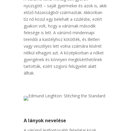
nyüzsgött – saját gyermekei és azok is, akik
előző házasságból származtak. Akkoriban
tíz nő közül egy belehalt a szülésbe, ezért
gyakori volt, hogy a várúrnak második
felesége is lett. A várúrnő mindennapi
teendői a kastélyhoz kötötték, és illetlen
vagy veszélyes lett volna számára kíséret
nélkül elhagyni azt. A középkorban a nőket
gyengének és könnyen megkísérthetőnek
tartották, ezért szigorú felügyelet alatt
álltak.
A lányok nevelése
A várúrnő legfontosabb feladatai közé