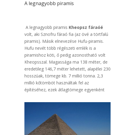
A legnagyobb piramis
A legnagyobb piramis
Kheopsz fáraóé
volt, aki Sznofru fáraó fia (az övé a törtfalú
piramis). Másik elnevezése Hufu-piramis.
Hufu nevét több régészeti emlék is a
piramishoz köti, ő pedig azonostható volt
Kheopsszal. Magassága ma 138 méter, de
eredetileg 146,7 méter lehetett, alapélei 230
hosszúak, tömege kb. 7 millió tonna. 2,3
millió kőtömböt használtak fel az
építéséhez, ezek átlagtömege egyenként