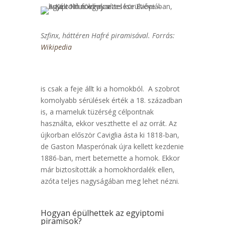
Szfinx, háttéren Hafré piramisával. Forrás:
Wikipedia
is csak a feje állt ki a homokból. A szobrot
komolyabb sérülések érték a 18. században
is, a mameluk tüzérség célpontnak
használta, ekkor veszthette el az orrát. Az
újkorban először Caviglia ásta ki 1818-ban,
de Gaston Masperónak újra kellett kezdenie
1886-ban, mert betemette a homok. Ekkor
már biztosították a homokhordalék ellen,
azóta teljes nagyságában meg lehet nézni.
Hogyan épülhettek az egyiptomi
piramisok?