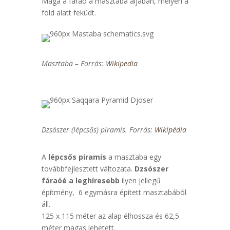
Maga a fáraó a masztaba aljában, mélyen a
föld alatt feküdt.
Masztaba – Forrás:
Wikipedia
Dzsószer (lépcsős) piramis. Forrás:
Wikipédia
A
lépcsős piramis
a masztaba egy
továbbfejlesztett változata.
Dzsószer
fáraóé a leghíresebb
ilyen jellegű
építmény, 6 egymásra épített masztabából
áll.
125 x 115 méter az alap élhossza és 62,5
méter magas lehetett.