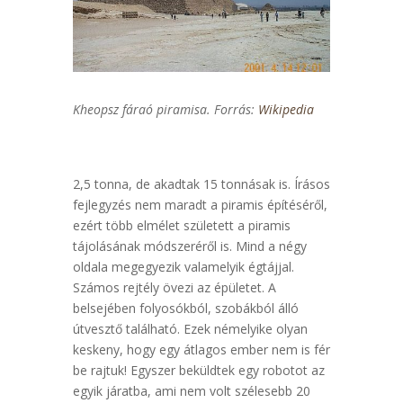
Kheopsz fáraó piramisa. Forrás:
Wikipedia
2,5 tonna, de akadtak 15 tonnásak is. Írásos
fejlegyzés nem maradt a piramis építéséről,
ezért több elmélet született a piramis
tájolásának módszeréről is. Mind a négy
oldala megegyezik valamelyik égtájjal.
Számos rejtély övezi az épületet. A
belsejében folyosókból, szobákból álló
útvesztő található. Ezek némelyike olyan
keskeny, hogy egy átlagos ember nem is fér
be rajtuk! Egyszer beküldtek egy robotot az
egyik járatba, ami nem volt szélesebb 20