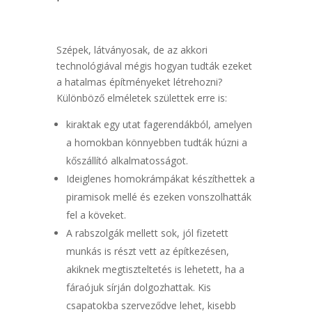
Szépek, látványosak, de az akkori
technológiával mégis hogyan tudták ezeket
a hatalmas építményeket létrehozni?
Különböző elméletek születtek erre is:
kiraktak egy utat fagerendákból, amelyen
a homokban könnyebben tudták húzni a
kőszállító alkalmatosságot.
Ideiglenes homokrámpákat készíthettek a
piramisok mellé és ezeken vonszolhatták
fel a köveket.
A rabszolgák mellett sok, jól fizetett
munkás is részt vett az építkezésen,
akiknek megtiszteltetés is lehetett, ha a
fáraójuk sírján dolgozhattak. Kis
csapatokba szerveződve lehet, kisebb