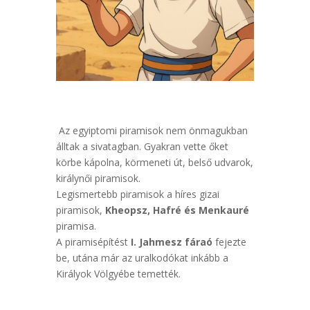
Az egyiptomi piramisok nem önmagukban
álltak a sivatagban. Gyakran vette őket
körbe kápolna, körmeneti út, belső udvarok,
királynői piramisok.
Legismertebb piramisok a híres gizai
piramisok,
Kheopsz, Hafré és Menkauré
piramisa.
A piramisépítést
I. Jahmesz fáraó
fejezte
be, utána már az uralkodókat inkább a
Királyok Völgyébe temették.