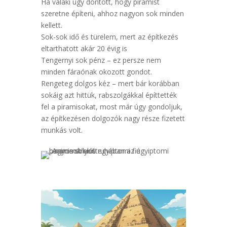
Ha valaki úgy döntött, hogy piramist
szeretne építeni, ahhoz nagyon sok minden
kellett.
Sok-sok idő és türelem, mert az építkezés
eltarthatott akár 20 évig is
Tengernyi sok pénz – ez persze nem
minden fáraónak okozott gondot.
Rengeteg dolgos kéz – mert bár korábban
sokáig azt hittük, rabszolgákkal építtették
fel a piramisokat, most már úgy gondoljuk,
az építkezésen dolgozók nagy része fizetett
munkás volt.