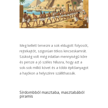
Meg kellett tervezni a sok eldugott folyosót,
rejtekajtót, szigorúan titkos kincseskamrát.
Szükség volt még irdatlan mennyiségű kőre
és persze a jó széles Nílusra, hogy azt a
sok-sok millió követ és a többi építőanyagot
a hajókon a helyszínre szállíthassák.
Sírdombból masztaba, masztabából
piramis