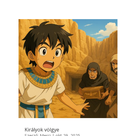
Királyok völgye
Szerző:
Merci
|
okt 29, 2025