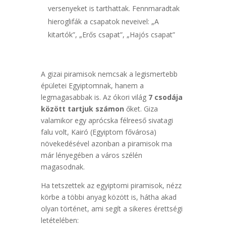
versenyeket is tarthattak. Fennmaradtak
hieroglifák a csapatok neveivel: „A
kitartók”, „Erős csapat”, „Hajós csapat”
A gizai piramisok nemcsak a legismertebb
épületei Egyiptomnak, hanem a
legmagasabbak is. Az ókori világ
7 csodája
között tartjuk számon
őket. Giza
valamikor egy aprócska félreeső sivatagi
falu volt, Kairó (Egyiptom fővárosa)
növekedésével azonban a piramisok ma
már lényegében a város szélén
magasodnak.
Ha tetszettek az egyiptomi piramisok, nézz
körbe a többi anyag között is, hátha akad
olyan történet, ami segít a sikeres érettségi
letételében: