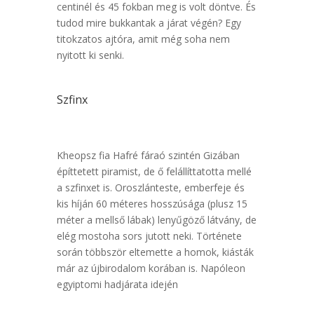
centinél és 45 fokban meg is volt döntve. És
tudod mire bukkantak a járat végén? Egy
titokzatos ajtóra, amit még soha nem
nyitott ki senki.
Szfinx
Kheopsz fia Hafré fáraó szintén Gizában
építtetett piramist, de ő felállíttatotta mellé
a szfinxet is. Oroszlánteste, emberfeje és
kis híján 60 méteres hosszúsága (plusz 15
méter a mellső lábak) lenyűgöző látvány, de
elég mostoha sors jutott neki. Története
során többször eltemette a homok, kiásták
már az újbirodalom korában is. Napóleon
egyiptomi hadjárata idején