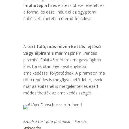
Imphotep
a híres építész ötlete lehetett ez
a forma, és ezzel indult el az egyiptomi
építészet hihetetlen ütemű fejlődése
A
tört falú, más néven kettős lejtésű
vagy álpiramis
már majdnem „rendes
piramis”. Falai 45 méteres magassaágban
éles törés után egy jóval enyhébb
emelkedéssel folytatódnak. A piramison ma
több repedés is megfigyelhető, lehet, ezek
már az építésnél is megjelentek és ezért
módosíthatták az emelkedés szögét.
Sznofru tört falú piramisa – Forrás:
Wikipedia