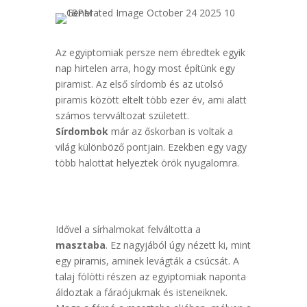
Az egyiptomiak persze nem ébredtek egyik
nap hirtelen arra, hogy most építünk egy
piramist. Az első sírdomb és az utolsó
piramis között eltelt több ezer év, ami alatt
számos tervváltozat született.
Sírdombok
már az őskorban is voltak a
világ különböző pontjain. Ezekben egy vagy
több halottat helyeztek örök nyugalomra.
Idővel a sírhalmokat felváltotta a
masztaba
. Ez nagyjából úgy nézett ki, mint
egy piramis, aminek levágták a csúcsát. A
talaj fölötti részen az egyiptomiak naponta
áldoztak a fáraójukmak és isteneiknek.