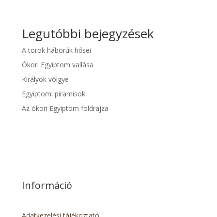
Legutóbbi bejegyzések
A török háborúk hősei
Ókori Egyiptom vallása
Királyok völgye
Egyiptomi piramisok
Az ókori Egyiptom földrajza
Információ
Adatkezelési tájékoztató