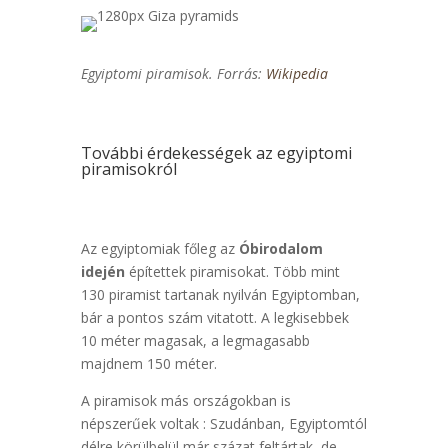
Egyiptomi piramisok. Forrás:
Wikipedia
További érdekességek az egyiptomi
piramisokról
Az egyiptomiak főleg az
Óbirodalom
idején
építettek piramisokat. Több mint
130 piramist tartanak nyilván Egyiptomban,
bár a pontos szám vitatott. A legkisebbek
10 méter magasak, a legmagasabb
majdnem 150 méter.
A piramisok más országokban is
népszerűek voltak : Szudánban, Egyiptomtól
délre körülbelül már százat feltártak, de