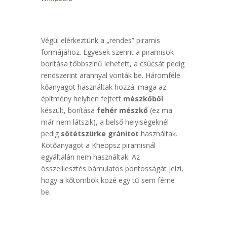
Végül elérkeztünk a „rendes” piramis
formájához. Egyesek szerint a piramisok
borítása többszínű lehetett, a csúcsát pedig
rendszerint arannyal vonták be. Háromféle
kőanyagot használtak hozzá: maga az
építmény helyben fejtett
mészkőből
készült, borítása
fehér mészkő
(ez ma
már nem látszik), a belső helyiségeknél
pedig
sötétszürke gránitot
használtak.
Kötőanyagot a Kheopsz piramisnál
egyáltalán nem használtak. Az
összeillesztés bámulatos pontosságát jelzi,
hogy a kőtömbök közé egy tű sem férne
be.