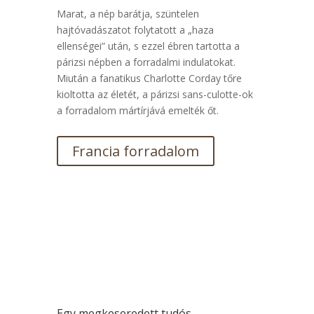
Marat, a nép barátja, szüntelen
hajtóvadászatot folytatott a „haza
ellenségei” után, s ezzel ébren tartotta a
párizsi népben a forradalmi indulatokat.
Miután a fanatikus Charlotte Corday tőre
kioltotta az életét, a párizsi sans-culotte-ok
a forradalom mártírjává emelték őt.
Francia forradalom
Egy megkeseredett tudós