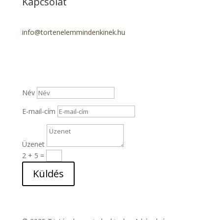
Kapcsolat
info@tortenelemmindenkinek.hu
Név
E-mail-cím
Üzenet
2 + 5
=
Küldés