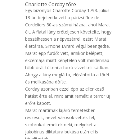
Charlotte Corday tőre
Egy bizonyos Charotte Corday 1793. július
13-án bejelentkezett a párizsi Rue de
Cordeliers 30-as számú házba, ahol Marat
élt. A fiatal lány erőteljesen követelte, hogy
beszélhessen a népvezérrel, ezért Marat
élettársa, Simone Evrard végül beengedte.
Marat épp fürdőt vett, amikor belépett,
ekcémája miatt kénytelen volt mindennap
több órát tölteni a forró vízzel teli kádban.
Ahogy a lány meglátta, előrántotta a tőrét
és mellkasába döfte.
Corday azonban ezzel épp az ellenkező
hatást érte el, mint amit remélt: a terror új
erőre kapott.
Marat mártírnak kijáró temetésben
részesült, nevét városok vették fel,
szobrokat emeltek neki, melyeket a
jakobinus diktatúra bukása után el is
távolítottak.