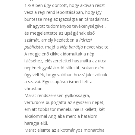
1789-ben úgy döntött, hogy aktívan részt
vesz a régi rend lebontásában, hogy így
büntesse meg az igazságtalan társadalmat.
Felhagyott tudományos tevékenységével,
és megjelentette az újságjának első
számát, amely kezdetben a
Párizsi
publicista
, majd a
Nép barátja
nevet viselte.
A megjelenő cikkek idomultak a nép
ízléséhez, előszeretettel használta az utca
népének gyalázkodó stílusát, sokan ezért
úgy vélték, hogy valóban hozzájuk szólnak
a szavai. Egy csapásra ismert lett a
városban.
Marat rendszeresen gyilkosságra,
vérfürdőre bujtogatta az egyszerű népet,
emiatt többször menekülnie is kellett, két
alkalommal Angliába ment a hatalom
haragja elől.
Marat eleinte az alkotmányos monarchia