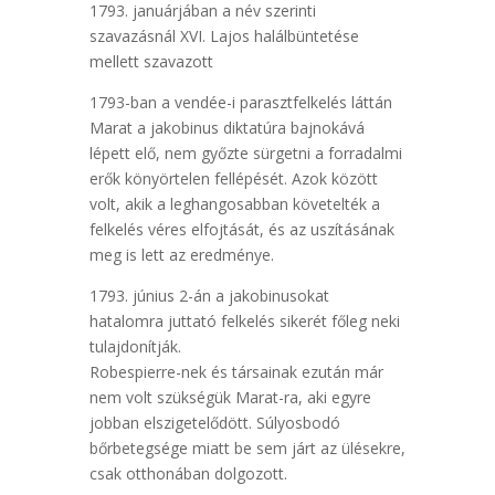
1793. januárjában a név szerinti
szavazásnál XVI. Lajos halálbüntetése
mellett szavazott
1793-ban a vendée-i parasztfelkelés láttán
Marat a jakobinus diktatúra bajnokává
lépett elő, nem győzte sürgetni a forradalmi
erők könyörtelen fellépését. Azok között
volt, akik a leghangosabban követelték a
felkelés véres elfojtását, és az uszításának
meg is lett az eredménye.
1793. június 2-án a jakobinusokat
hatalomra juttató felkelés sikerét főleg neki
tulajdonítják.
Robespierre-nek és társainak ezután már
nem volt szükségük Marat-ra, aki egyre
jobban elszigetelődött. Súlyosbodó
bőrbetegsége miatt be sem járt az ülésekre,
csak otthonában dolgozott.