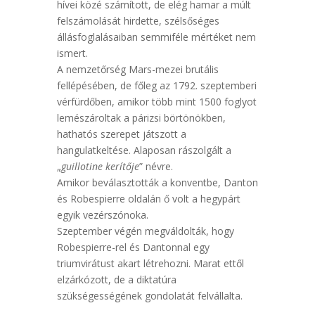
hívei közé számított, de elég hamar a múlt
felszámolását hirdette, szélsőséges
állásfoglalásaiban semmiféle mértéket nem
ismert.
A nemzetőrség Mars-mezei brutális
fellépésében, de főleg az 1792. szeptemberi
vérfürdőben, amikor több mint 1500 foglyot
lemészároltak a párizsi börtönökben,
hathatós szerepet játszott a
hangulatkeltése. Alaposan rászolgált a
„
guillotine kerítője
” névre.
Amikor beválasztották a konventbe, Danton
és Robespierre oldalán ő volt a hegypárt
egyik vezérszónoka.
Szeptember végén megváldolták, hogy
Robespierre-rel és Dantonnal egy
triumvirátust akart létrehozni. Marat ettől
elzárkózott, de a diktatúra
szükségességének gondolatát felvállalta.