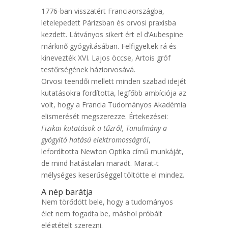
1776-ban visszatért Franciaországba,
letelepedett Párizsban és orvosi praxisba
kezdett. Látványos sikert ért el d’Aubespine
márkinő gyógyításában. Felfigyeltek rá és
kinevezték XVI. Lajos öccse, Artois gróf
testőrségének háziorvosává.
Orvosi teendői mellett minden szabad idejét
kutatásokra fordította, legfőbb ambíciója az
volt, hogy a Francia Tudományos Akadémia
elismerését megszerezze. Értekezései:
Fizikai kutatások a tűzről, Tanulmány a
gyógyító hatású elektromosságról
,
lefordította Newton Optika című munkáját,
de mind hatástalan maradt. Marat-t
mélységes keserűséggel töltötte el mindez.
A nép barátja
Nem törődött bele, hogy a tudományos
élet nem fogadta be, máshol próbált
elégtételt szerezni.