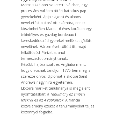
Marat 1743-ban született Svájcban, egy
protestáns vallásra áttért katolikus pap
gyerekeként. Apja szigorú és alapos
neveltetést biztosított számára, ennek
köszönhetően Marat 16 éves korában egy
tekintélyes és gazdag bordeaux-i
kereskedőcsalád gyerekei mellé szegődött
nevelőnek. Három évet töltött itt, majd
felköltözött Párizsba, ahol
természettudományt tanult.
Később hajóra szállt és Angliába ment,
hogy orvosnak tanuljon. 1775-ben meg is
szerezte orvosi diplomát a skóciai Saint
Andrews nagy hírű egyetemén.
Ekkorra már két tanulmánya is megjelent
nyomtatásban: a
Tanulmány az emberi
lélekről
és az
A rabláncok
. A francia
közvélemény ezeket a tanulmányokat teljes
közönnyel fogadta.