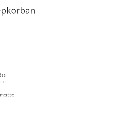
épkorban
ése.
inak
smerése