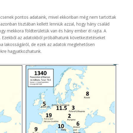
ncsenek pontos adataink, mivel ekkoriban még nem tartottak
zonban tisztában kellett lenniük azzal, hogy hány család
ogy mekkora földterületük van és hány ember él rajta. A
ák. Ezekből az adatokból próbálhatunk következtetéseket
ópa lakosságáról, de ezek az adatok meglehetősen
sekre hagyatkozhatunk.