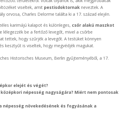
rtőzött területekről. Voltak olyanok is, akik megpróbálták
öltözéket viseltek, amit
pestisdoktornak
neveztek. A
rály orvosa, Charles Delorme találta ki a 17. század elején.
zéles karimájú kalapot és különleges,
csőr alakú maszkot
ne lélegezzék be a fertőző levegőt, mivel a csőrbe
t tettek, hogy szűrjék a levegőt. A testüket könnyen
és kesztyűt is viseltek, hogy megvédjék magukat.
pkor elejét és végét?
 középkori népesség nagyságára? Miért nem pontosak
ek a népesség növekedésének és fogyásának a