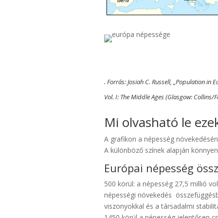
. Forrás: Josiah C. Russell, „Population in
Vol. I: The Middle Ages (Glasgow: Collins/
Mi olvasható le eze
A grafikon a népesség növekedésén
A különböző színek alapján könnyen
Európai népesség össz
500 körül: a népesség 27,5 millió volt
népességi növekedés összefüggésbe
viszonyokkal és a társadalmi stabilit
1450 körül a népesség jelentősen csö