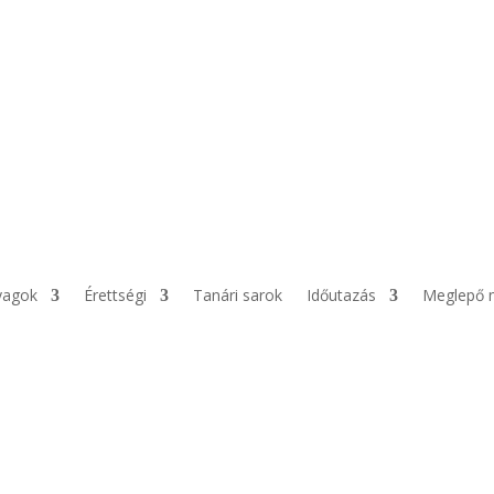
yagok
Érettségi
Tanári sarok
Időutazás
Meglepő 