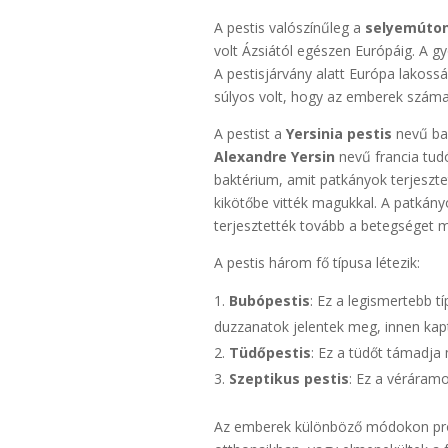
A pestis valószínűleg a
selyemúto
volt Ázsiától egészen Európáig. A g
A pestisjárvány alatt Európa lakos
súlyos volt, hogy az emberek szám
A pestist a
Yersinia pestis
nevű ba
Alexandre Yersin
nevű francia tudó
baktérium, amit patkányok terjeszte
kikötőbe vitték magukkal. A patkány
terjesztették tovább a betegséget m
A pestis három fő típusa létezik:
Bubópestis
: Ez a legismertebb t
duzzanatok jelentek meg, innen kapt
Tüdőpestis
: Ez a tüdőt támadja
Szeptikus pestis
: Ez a véráram
Az emberek különböző módokon próbá