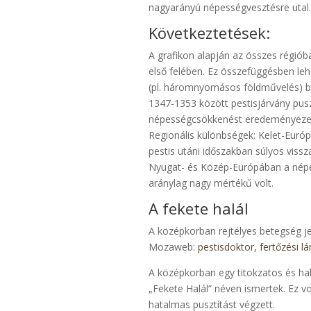
nagyarányú népességvesztésre utal
Következtetések:
A grafikon alapján az összes régi
első felében. Ez összefüggésben leh
(pl. háromnyomásos földművelés) b
1347-1353 között pestisjárvány pusz
népességcsökkenést eredeményeze
Regionális különbségek: Kelet-Euró
pestis utáni időszakban súlyos vissz
Nyugat- és Közép-Európában a népes
aránylag nagy mértékű volt.
A fekete halál
A középkorban rejtélyes betegség je
Mozaweb:
pestisdoktor, fertőzési lá
A középkorban egy titokzatos és ha
„Fekete Halál” néven ismertek. Ez v
hatalmas pusztítást végzett.