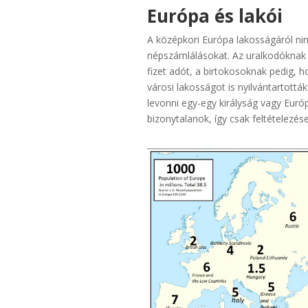
Európa és lakói
A középkori Európa lakosságáról ni
népszámlálásokat. Az uralkodóknak a
fizet adót, a birtokosoknak pedig, h
városi lakosságot is nyilvántartott
levonni egy-egy királyság vagy Eur
bizonytalanok, így csak feltételezé