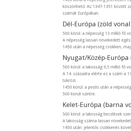
köszönhető. Az 1347-1351 között za
számát Európában.
Dél-Európa (zöld vonal
500 körül: a népesség 13 millió fő vo
A népesség lassan növekedett egésze
1450 után a népesség csökken, majd 1
Nyugat/Közép-Európa 
500 körül: a lakosság 9,5 millió fő vo
A 14. századra elérte ez a szám a 13
tükrözi.
1450 körül: a pestis után a népesség
500 körüli szintre.
Kelet-Európa (barna vo
500 körül: a lakosság becslések szeri
A lakosság száma lassan növekedett, 
1450 után: jelentős csökkenés követk