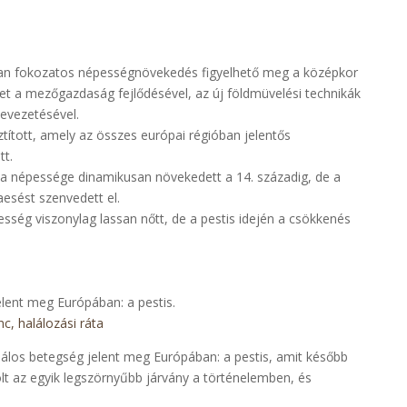
.
óban fokozatos népességnövekedés figyelhető meg a középkor
et a mezőgazdaság fejlődésével, az új földmüvelési technikák
evezetésével.
tított, amely az összes európai régióban jelentős
tt.
pa népessége dinamikusan növekedett a 14. századig, de a
aesést szenvedett el.
ség viszonylag lassan nőtt, de a pestis idején a csökkenés
lent meg Európában: a pestis.
nc, halálozási ráta
lálos betegség jelent meg Európában: a pestis, amit később
olt az egyik legszörnyűbb járvány a történelemben, és