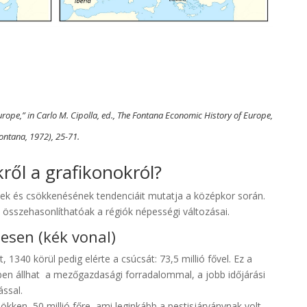
 Europe,” in Carlo M. Cipolla, ed., The Fontana Economic History of Europe,
Fontana, 1972), 25-71.
kről a grafikonokról?
ek és csökkenésének tendenciáit mutatja a középkor során.
 összehasonlíthatóak a régiók népességi változásai.
esen (kék vonal)
, 1340 körül pedig elérte a csúcsát: 73,5 millió fővel. Ez a
n állhat a mezőgazdasági forradalommal, a jobb időjárási
ással.
kken, 50 millió főre, ami leginkább a pestisjárványnak volt