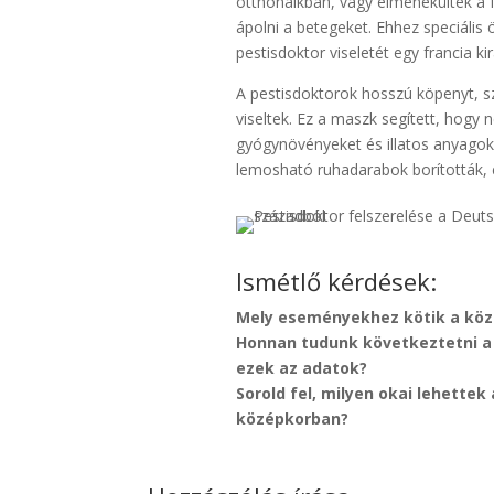
otthonaikban, vagy elmenekültek a fe
ápolni a betegeket. Ehhez speciális 
pestisdoktor viseletét egy francia ki
A pestisdoktorok hosszú köpenyt, s
viseltek. Ez a maszk segített, hogy 
gyógynövényeket és illatos anyagoka
lemosható ruhadarabok borították, 
Ismétlő kérdések:
Mely eseményekhez kötik a közé
Honnan tudunk következtetni a
ezek az adatok?
Sorold fel, milyen okai lehett
középkorban?