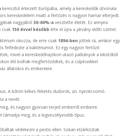
n
keresztül érkezett Európába, amely a kereskedők útvonala
yors kereskedelem miatt a fertőzés is nagyon hamar elterjedt.
ságának nagyjából
30-60%-a
vesztette életét. Ez annyira
a csak
150 évvel később
érte el újra a járvány előtti szintet.
ktérium okozza, de erre csak
1894-ben
jöttek rá, amikor egy
s felfedezte a baktériumot. Ez egy nagyon fertőző
ttek, mivel a kereskedőhajókon utazó patkányok a kikötőből
okon élő bolhák megfertőződtek, és a csípéseikkel
ás állatokra és emberekre.
ípus. A bőrön kékes-feketés dudorok, ún. nyirokcsomó-
a a nevét.
 meg, és nagyon gyorsan terjed emberről emberre.
ot támadja meg, és a legveszélyesebb típus.
ltak védekezni a pestis ellen. Sokan elzárkóztak