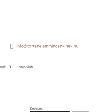

info@tortenelemmindenkinek,hu
múlt
Könyvklub
Keresés