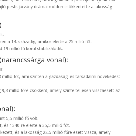
jló pestisjárvány drámai módon csökkentette a lakosság
)
lt.
n a 14. századig, amikor elérte a 25 mllió főt.
9 millió fő körül stabilizálódik.
(narancssárga vonal):
lt
 millió főt, ami szintén a gazdasági és társadalmi növekedést
 9,3 millió főre csökkent, amely szinte teljesen visszaesett az
nal):
nt 5,5 millió fő volt.
és 1340-re elérte a 35,5 millió főt.
ezett, és a lakosság 22,5 millió főre esett vissza, amely