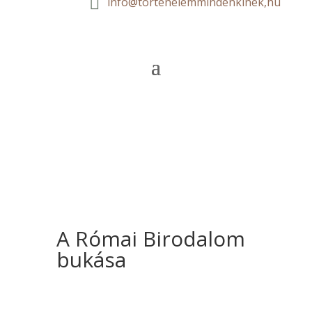

info@tortenelemmindenkinek,hu
A Római Birodalom
bukása