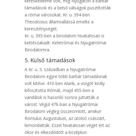
kereskedelme volt, míg Nyugaton a barbár
támadások és a belső válságok pusztították
a római városokat. Kr. u. 394-ben
Theodosius államvallássá emelte a
kereszténységet.
Kr. u. 395-ben a birodalom hivatalosan is
kettészakadt: Keletrómai és Nyugatrómai
Birodalomra.
5. Külső támadások
A Kr. u. 5. században a Nyugatrómai
Birodalom egyre több barbár támadásnak
volt kitéve. 410-ben Alarik, a vizigót király
kifosztotta Rómát, majd 455-ben a
vandálok is hasonló sorsra juttatták a
várost. Végül 476-ban a Nyugatrómai
Birodalom végleg összeomlott, amikor
Romulus Augustulust, az utolsó császárt,
lemondatták. Ezzel hivatalosan véget ért az
ókor és elkezdődött a középkor.