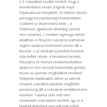
a 3. században tovább romlott, hogy a
kereskedelem emiatt stagnált majd
folyamatosan hanyatlott. Az infláció okozta
pénzügyi bizonytalanság következtében
csökkent az árutermelési kedv – a
földműves igyekezett lehetőleg semmit
nem vásárolni, s mindent egymaga otthon
előállítani. A fényűző császárok uralmának
végére ráadásul rendszerint üresen állt a
kincstár, s az utódnak új bevételi források
után kellett néznie. A birodalom kezdeti,
fokozatos és intenzív területnövekedése
idején ez nem okozott különösebb gondot,
hiszen az újonnan meghódított területek
földjeinek eladásaiból, illetve az adózók
növekvő számából adódóan megfelelő
pénzösszeg állt a császárok rendelkezésére.
Azonban Traianus után már nem
növekedett a birodalom területe, így ez a
bevételi lehetőség sem volt már többé