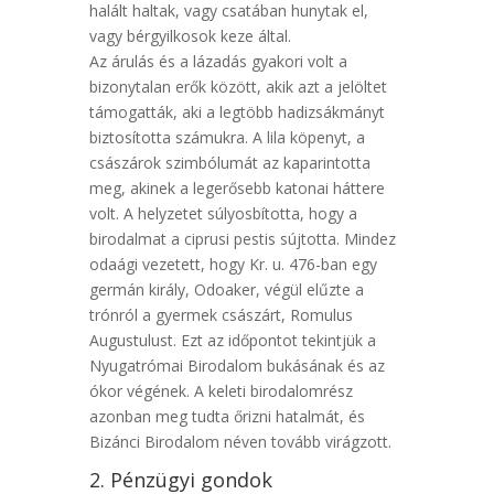
halált haltak, vagy csatában hunytak el,
vagy bérgyilkosok keze által.
Az árulás és a lázadás gyakori volt a
bizonytalan erők között, akik azt a jelöltet
támogatták, aki a legtöbb hadizsákmányt
biztosította számukra. A lila köpenyt, a
császárok szimbólumát az kaparintotta
meg, akinek a legerősebb katonai háttere
volt. A helyzetet súlyosbította, hogy a
birodalmat a ciprusi pestis sújtotta. Mindez
odaági vezetett, hogy Kr. u. 476-ban egy
germán király, Odoaker, végül elűzte a
trónról a gyermek császárt, Romulus
Augustulust. Ezt az időpontot tekintjük a
Nyugatrómai Birodalom bukásának és az
ókor végének. A keleti birodalomrész
azonban meg tudta őrizni hatalmát, és
Bizánci Birodalom néven tovább virágzott.
2. Pénzügyi gondok