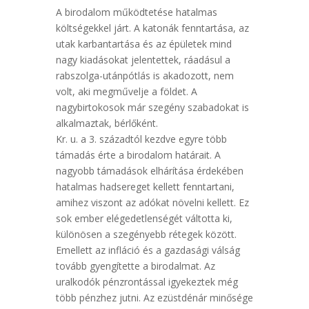
A birodalom működtetése hatalmas
költségekkel járt. A katonák fenntartása, az
utak karbantartása és az épületek mind
nagy kiadásokat jelentettek, ráadásul a
rabszolga-utánpótlás is akadozott, nem
volt, aki megművelje a földet. A
nagybirtokosok már szegény szabadokat is
alkalmaztak, bérlőként.
Kr. u. a 3. századtól kezdve egyre több
támadás érte a birodalom határait. A
nagyobb támadások elhárítása érdekében
hatalmas hadsereget kellett fenntartani,
amihez viszont az adókat növelni kellett. Ez
sok ember elégedetlenségét váltotta ki,
különösen a szegényebb rétegek között.
Emellett az infláció és a gazdasági válság
tovább gyengítette a birodalmat. Az
uralkodók pénzrontással igyekeztek még
több pénzhez jutni. Az ezüstdénár minősége