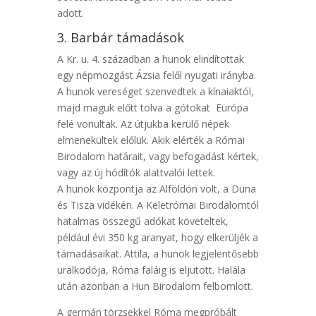
adott.
3. Barbár támadások
A Kr. u. 4. században a hunok elindítottak
egy népmozgást Ázsia felől nyugati irányba.
A hunok vereséget szenvedtek a kínaiaktól,
majd maguk előtt tolva a gótokat Európa
felé vonultak. Az útjukba kerülő népek
elmenekültek előlük. Akik elérték a Római
Birodalom határait, vagy befogadást kértek,
vagy az új hódítók alattvalói lettek.
A hunok központja az Alföldön volt, a Duna
és Tisza vidékén. A Keletrómai Birodalomtól
hatalmas összegű adókat követeltek,
például évi 350 kg aranyat, hogy elkerüljék a
támadásaikat. Attila, a hunok legjelentősebb
uralkodója, Róma faláig is eljutott. Halála
után azonban a Hun Birodalom felbomlott.
A germán törzsekkel Róma megpróbált