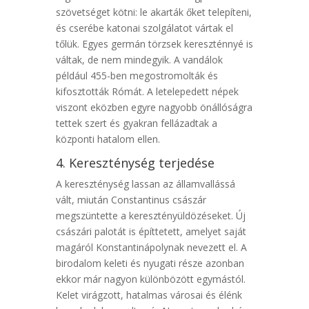
szövetséget kötni: le akarták őket telepíteni,
és cserébe katonai szolgálatot vártak el
tőlük. Egyes germán törzsek kereszténnyé is
váltak, de nem mindegyik. A vandálok
például 455-ben megostromolták és
kifosztották Rómát. A letelepedett népek
viszont eközben egyre nagyobb önállóságra
tettek szert és gyakran fellázadtak a
központi hatalom ellen.
4. Kereszténység terjedése
A kereszténység lassan az államvallássá
vált, miután Constantinus császár
megszüntette a keresztényüldözéseket. Új
császári palotát is építtetett, amelyet saját
magáról Konstantinápolynak nevezett el. A
birodalom keleti és nyugati része azonban
ekkor már nagyon különbözött egymástól.
Kelet virágzott, hatalmas városai és élénk