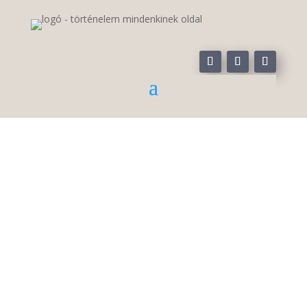
A III. Köztársaság
alkotmánya
Hogyan lett Franciaország