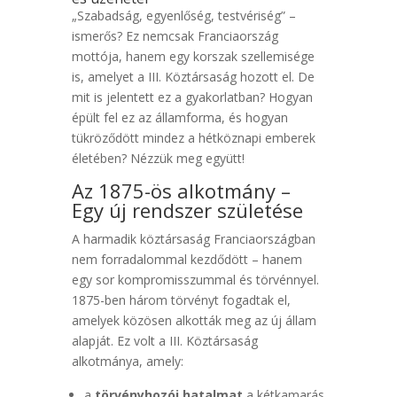
„Szabadság, egyenlőség, testvériség” –
ismerős? Ez nemcsak Franciaország
mottója, hanem egy korszak szellemisége
is, amelyet a III. Köztársaság hozott el. De
mit is jelentett ez a gyakorlatban? Hogyan
épült fel ez az államforma, és hogyan
tükröződött mindez a hétköznapi emberek
életében? Nézzük meg együtt!
Az 1875-ös alkotmány –
Egy új rendszer születése
A harmadik köztársaság Franciaországban
nem forradalommal kezdődött – hanem
egy sor kompromisszummal és törvénnyel.
1875-ben három törvényt fogadtak el,
amelyek közösen alkották meg az új állam
alapját. Ez volt a III. Köztársaság
alkotmánya, amely:
a
törvényhozói hatalmat
a kétkamarás