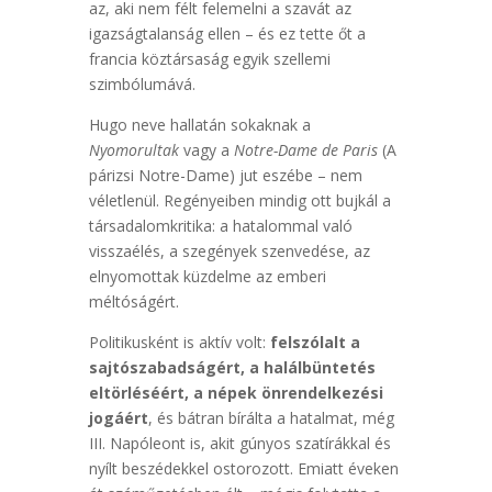
az, aki nem félt felemelni a szavát az
igazságtalanság ellen – és ez tette őt a
francia köztársaság egyik szellemi
szimbólumává.
Hugo neve hallatán sokaknak a
Nyomorultak
vagy a
Notre-Dame de Paris
(A
párizsi Notre-Dame) jut eszébe – nem
véletlenül. Regényeiben mindig ott bujkál a
társadalomkritika: a hatalommal való
visszaélés, a szegények szenvedése, az
elnyomottak küzdelme az emberi
méltóságért.
Politikusként is aktív volt:
felszólalt a
sajtószabadságért, a halálbüntetés
eltörléséért, a népek önrendelkezési
jogáért
, és bátran bírálta a hatalmat, még
III. Napóleont is, akit gúnyos szatírákkal és
nyílt beszédekkel ostorozott. Emiatt éveken