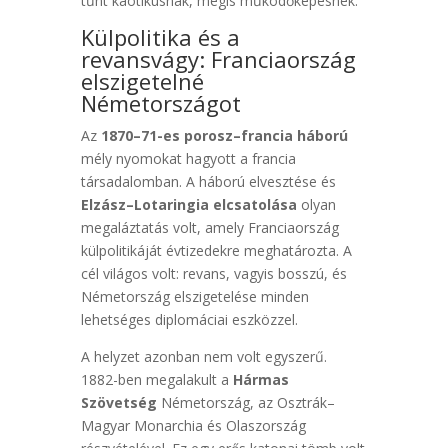
tűnt kaotikusnak, mégis működőképesnek.
Külpolitika és a
revansvágy: Franciaország
elszigetelné
Németországot
Az
1870–71-es porosz–francia háború
mély nyomokat hagyott a francia
társadalomban. A háború elvesztése és
Elzász–Lotaringia elcsatolása
olyan
megaláztatás volt, amely Franciaország
külpolitikáját évtizedekre meghatározta. A
cél világos volt: revans, vagyis bosszú, és
Németország elszigetelése minden
lehetséges diplomáciai eszközzel.
A helyzet azonban nem volt egyszerű.
1882-ben megalakult a
Hármas
Szövetség
Németország, az Osztrák–
Magyar Monarchia és Olaszország