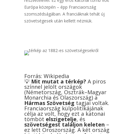
részvételével. Ez egy erős katonai tömb volt
Európa közepén – épp Franciaország
szomszédságában. A franciáknak tehát új
szövetségesek után kellett nézniük.
Forrás: Wikipedia
💡
Mit mutat a térkép?
A piros
színnel jelölt országok
(Németország, Osztrák–Magyar
Monarchia és Olaszország) a
Hármas Szövetség
tagjai voltak.
Franciaország külpolitikájának
célja az volt, hogy ezt a katonai
tömböt
elszigetelje
, és
szövetségest találjon keleten
–
ez lett Oroszország. A két ország