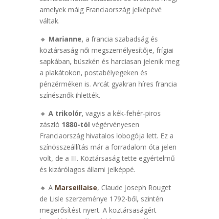
amelyek máig Franciaország jelképévé
váltak.
🔸
Marianne
, a francia szabadság és
köztársaság női megszemélyesítője, frígiai
sapkában, büszkén és harciasan jelenik meg
a plakátokon, postabélyegeken és
pénzérméken is. Arcát gyakran híres francia
színésznők ihlették.
🔸
A trikolór
, vagyis a kék-fehér-piros
zászló
1880-tól
végérvényesen
Franciaország hivatalos lobogója lett. Ez a
színösszeállítás már a forradalom óta jelen
volt, de a III. Köztársaság tette egyértelmű
és kizárólagos állami jelképpé.
🔸 A
Marseillaise
, Claude Joseph Rouget
de Lisle szerzeménye 1792-ből, szintén
megerősítést nyert. A köztársaságért