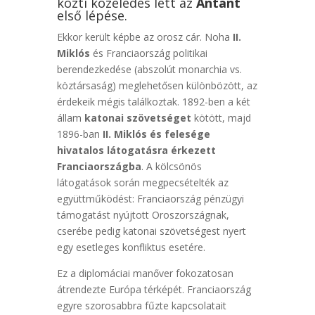
közti közeledés lett az
Antant
első lépése.
Ekkor került képbe az orosz cár. Noha
II.
Miklós
és Franciaország politikai
berendezkedése (abszolút monarchia vs.
köztársaság) meglehetősen különbözött, az
érdekeik mégis találkoztak. 1892-ben a két
állam
katonai szövetséget
kötött, majd
1896-ban
II. Miklós és felesége
hivatalos látogatásra érkezett
Franciaországba
. A kölcsönös
látogatások során megpecsételték az
együttműködést: Franciaország pénzügyi
támogatást nyújtott Oroszországnak,
cserébe pedig katonai szövetségest nyert
egy esetleges konfliktus esetére.
Ez a diplomáciai manőver fokozatosan
átrendezte Európa térképét. Franciaország
egyre szorosabbra fűzte kapcsolatait