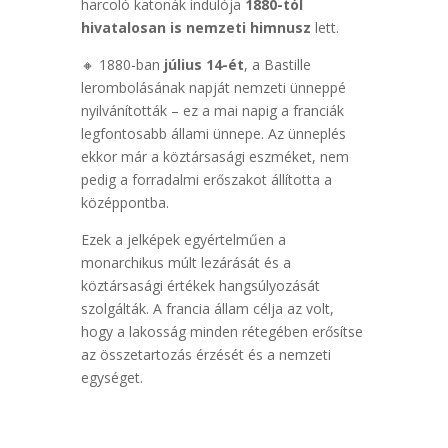
harcoló katonák indulója
1880-tól
hivatalosan is nemzeti himnusz
lett.
🔸 1880-ban
július 14-ét
, a Bastille
lerombolásának napját nemzeti ünneppé
nyilvánították – ez a mai napig a franciák
legfontosabb állami ünnepe. Az ünneplés
ekkor már a köztársasági eszméket, nem
pedig a forradalmi erőszakot állította a
középpontba.
Ezek a jelképek egyértelműen a
monarchikus múlt lezárását és a
köztársasági értékek hangsúlyozását
szolgálták. A francia állam célja az volt,
hogy a lakosság minden rétegében erősítse
az összetartozás érzését és a nemzeti
egységet.