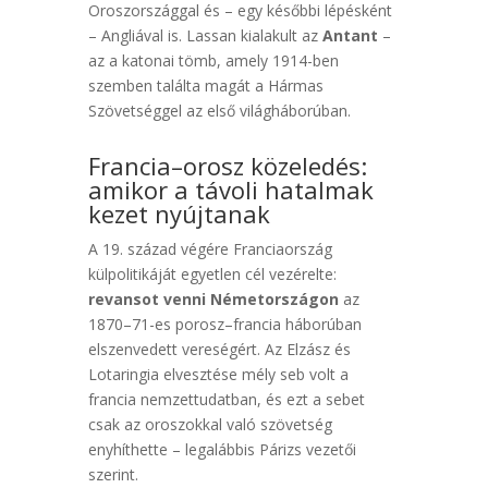
Oroszországgal és – egy későbbi lépésként
– Angliával is. Lassan kialakult az
Antant
–
az a katonai tömb, amely 1914-ben
szemben találta magát a Hármas
Szövetséggel az első világháborúban.
Francia–orosz közeledés:
amikor a távoli hatalmak
kezet nyújtanak
A 19. század végére Franciaország
külpolitikáját egyetlen cél vezérelte:
revansot venni Németországon
az
1870–71-es porosz–francia háborúban
elszenvedett vereségért. Az Elzász és
Lotaringia elvesztése mély seb volt a
francia nemzettudatban, és ezt a sebet
csak az oroszokkal való szövetség
enyhíthette – legalábbis Párizs vezetői
szerint.