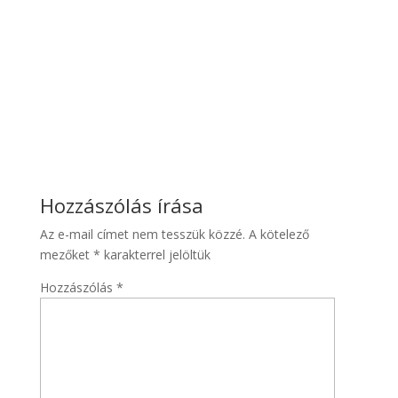
a III. Köztársaság végül elbukott a második
világháború viharában, öröksége – a
jogállamiság, a szabadságjogok és a
polgári öntudat eszméje
– tovább él a
francia köztársaság mai formájában.
Hozzászólás írása
Az e-mail címet nem tesszük közzé.
A kötelező
mezőket
*
karakterrel jelöltük
Hozzászólás
*