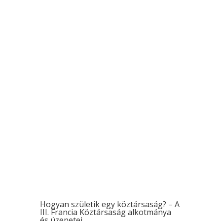
meghatározta Franciaország sorsát.
Ebben a bejegyzésben megismerheted,
hogyan működött ez az új köztársaság,
milyen külpolitikai céljai voltak, miért jött
létre a francia–orosz szövetség, és azt is,
hogyan lett Marianne, a francia szabadság
női alakja, a nemzet szimbóluma.
Hogyan születik egy köztársaság? – A
III. Francia Köztársaság alkotmánya
és üzenetei