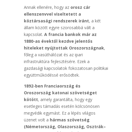
Annak ellenére, hogy az
orosz cár
ellenszenvvel viseltetett a
köztársasági rendszerek iránt
, a két
állam között egyre szorosabbá vált a
kapcsolat.
A francia bankok már az
1880-as évektől kezdve jelentős
hiteleket nyújtottak Oroszországnak
,
főleg a vasúthálózat és az ipari
infrastruktúra fejlesztésére. Ezek a
gazdasági kapcsolatok fokozatosan politikai
együttműködéssé erősödtek.
1892-ben Franciaország és
Oroszország katonai szövetséget
kötött
, amely garantálta, hogy egy
esetleges támadás esetén kölcsönösen
megvédik egymást. Ez a lépés világos
üzenet volt a
hármas szövetség
(Németország, Olaszország, Osztrák–