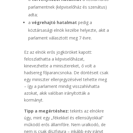
parlamentnek (képviselőház és szenátus)
adta;
a
végrehajtó hatalmat
pedig a
köztársasági elnök kezébe helyezte, akit a
parlament választott meg 7 évre.
Ez az elnök erős jogköröket kapott:
feloszlathatta a képviselőházat,
kinevezhette a minisztereket, ő volt a
hadsereg főparancsnoka. De döntéseit csak
egy miniszter ellenjegyzésével tehette meg
– így a parlament mindig visszahívhatta
azokat, akik valóban irányították a
kormányt.
Tipp a megértéshez:
tekints az elnökre
úgy, mint egy „fékekkel és ellensúlyokkal”
működő erős államfőre. Nem uralkodó, de
nem is csak díszfigura – inkább egy irányt