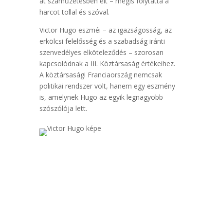
át száműzetésben élt – mégis folytatta a
harcot tollal és szóval.
Victor Hugo eszméi – az igazságosság, az
erkölcsi felelősség és a szabadság iránti
szenvedélyes elköteleződés – szorosan
kapcsolódnak a III. Köztársaság értékeihez.
A köztársasági Franciaország nemcsak
politikai rendszer volt, hanem egy eszmény
is, amelynek Hugo az egyik legnagyobb
szószólója lett.