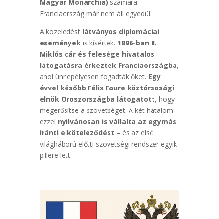
Magyar Monarchia)
számára:
Franciaország már nem áll egyedül.
A közeledést
látványos diplomáciai
események
is kísérték.
1896-ban II.
Miklós cár és felesége hivatalos
látogatásra érkeztek Franciaországba
,
ahol ünnepélyesen fogadták őket.
Egy
évvel később Félix Faure köztársasági
elnök Oroszországba látogatott
, hogy
megerősítse a szövetséget. A két hatalom
ezzel
nyilvánosan is vállalta az egymás
iránti elköteleződést
– és az első
világháború előtti szövetségi rendszer egyik
pillére lett.