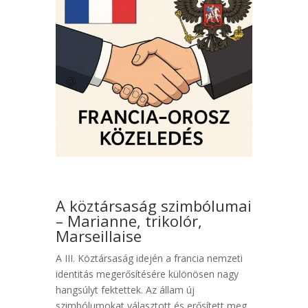
A köztársaság szimbólumai
– Marianne, trikolór,
Marseillaise
A III. Köztársaság idején a francia nemzeti
identitás megerősítésére különösen nagy
hangsúlyt fektettek. Az állam új
szimbólumokat választott és erősített meg,