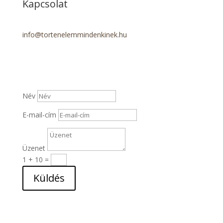
Kapcsolat
info@tortenelemmindenkinek.hu
Név
E-mail-cím
Üzenet
1 + 10
=
Küldés