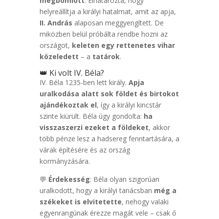
megbomlott
. Elhatározta, hogy
helyreállítja a királyi hatalmat, amit az apja,
II. András
alaposan meggyengített. De
miközben belül próbálta rendbe hozni az
országot,
keleten egy rettenetes vihar
közeledett
– a
tatárok
.
👑 Ki volt IV. Béla?
IV. Béla 1235-ben lett király.
Apja
uralkodása alatt sok földet és birtokot
ajándékoztak el
, így a királyi kincstár
szinte kiürült. Béla úgy gondolta:
ha
visszaszerzi ezeket a földeket
, akkor
több pénze lesz a hadsereg fenntartására, a
várak építésére és az ország
kormányzására.
💬
Érdekesség
: Béla olyan szigorúan
uralkodott, hogy a királyi tanácsban
még a
székeket is elvitetette
, nehogy valaki
egyenrangúnak érezze magát vele – csak ő