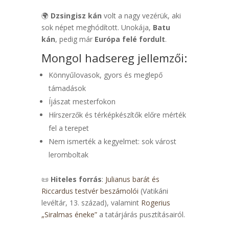
🌍
Dzsingisz kán
volt a nagy vezérük, aki
sok népet meghódított. Unokája,
Batu
kán
, pedig már
Európa felé fordult
.
Mongol hadsereg jellemzői:
Könnyűlovasok, gyors és meglepő
támadások
Íjászat mesterfokon
Hírszerzők és térképkészítők előre mérték
fel a terepet
Nem ismerték a kegyelmet: sok várost
leromboltak
📜
Hiteles forrás
:
Julianus barát és
Riccardus testvér beszámolói
(Vatikáni
levéltár, 13. század), valamint
Rogerius
„Siralmas éneke”
a tatárjárás pusztításairól.