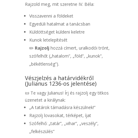
Rajzold meg, mit szeretne IV. Béla:
Visszavenni a földeket
Egyedüli hatalmat a tanácsban
Küldöttséget küldeni keletre
Kunok letelepítését
✏️
Rajzolj
hozzá címert, uralkodói trónt,
szófelhőt („hatalom”, „föld”, „kunok”,
„békétlenség”).
Vészjelzés a határvidékről
(Julianus 1236-os jelentése)
📜 Te vagy Julianus! Írj és rajzolj egy titkos
üzenetet a királynak:
„A tatárok támadásra készülnek!”
Rajzolj lovasokat, térképet, íjat
Szófelhő: „tatár”, „vihar”, „veszély”,
„felkészülés”