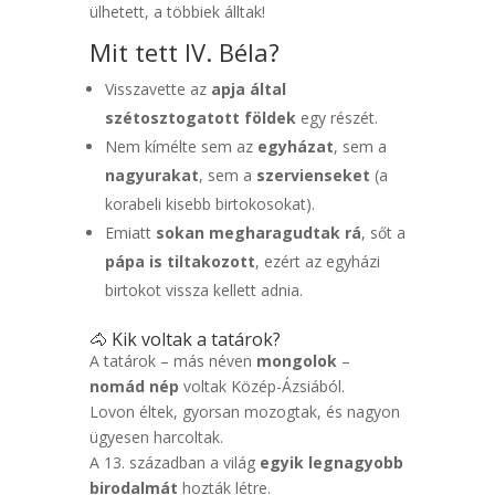
ülhetett, a többiek álltak!
Mit tett IV. Béla?
Visszavette az
apja által
szétosztogatott földek
egy részét.
Nem kímélte sem az
egyházat
, sem a
nagyurakat
, sem a
szervienseket
(a
korabeli kisebb birtokosokat).
Emiatt
sokan megharagudtak rá
, sőt a
pápa is tiltakozott
, ezért az egyházi
birtokot vissza kellett adnia.
🐴 Kik voltak a tatárok?
A tatárok – más néven
mongolok
–
nomád nép
voltak Közép-Ázsiából.
Lovon éltek, gyorsan mozogtak, és nagyon
ügyesen harcoltak.
A 13. században a világ
egyik legnagyobb
birodalmát
hozták létre.