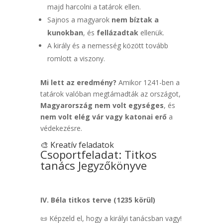
majd harcolni a tatárok ellen.
Sajnos a magyarok
nem bíztak a
kunokban
, és
fellázadtak
ellenük.
A király és a nemesség között tovább
romlott a viszony.
Mi lett az eredmény?
Amikor 1241-ben a
tatárok valóban megtámadták az országot,
Magyarország nem volt egységes
, és
nem volt elég vár vagy katonai erő
a
védekezésre.
🎨 Kreatív feladatok
Csoportfeladat: Titkos
tanács Jegyzőkönyve
IV. Béla titkos terve (1235 körül)
📜 Képzeld el, hogy a királyi tanácsban vagy!