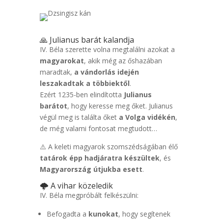
🙏 Julianus barát kalandja
IV. Béla szerette volna megtalálni azokat a
magyarokat
, akik még az őshazában
maradtak,
a vándorlás idején
leszakadtak a többiektől
.
Ezért 1235-ben elindította
Julianus
barátot
, hogy keresse meg őket. Julianus
végül meg is találta őket
a Volga vidékén
,
de még valami fontosat megtudott…
⚠️ A keleti magyarok szomszédságában élő
tatárok épp hadjáratra készültek
, és
Magyarország útjukba esett
.
🌩 A vihar közeledik
IV. Béla megpróbált felkészülni:
Befogadta a
kunokat
, hogy segítenek