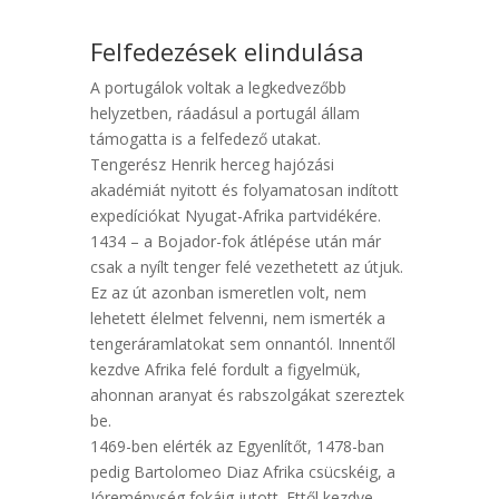
Felfedezések elindulása
A portugálok voltak a legkedvezőbb
helyzetben, ráadásul a portugál állam
támogatta is a felfedező utakat.
Tengerész Henrik herceg hajózási
akadémiát nyitott és folyamatosan indított
expedíciókat Nyugat-Afrika partvidékére.
1434 – a Bojador-fok átlépése után már
csak a nyílt tenger felé vezethetett az útjuk.
Ez az út azonban ismeretlen volt, nem
lehetett élelmet felvenni, nem ismerték a
tengeráramlatokat sem onnantól. Innentől
kezdve Afrika felé fordult a figyelmük,
ahonnan aranyat és rabszolgákat szereztek
be.
1469-ben elérték az Egyenlítőt, 1478-ban
pedig Bartolomeo Diaz Afrika csücskéig, a
Jóreménység fokáig jutott. Ettől kezdve