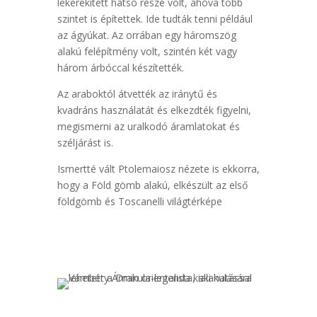
lekerekített hátsó része volt, ahova több
szintet is építettek. Ide tudták tenni például
az ágyúkat. Az orrában egy háromszög
alakú felépítmény volt, szintén két vagy
három árbóccal készítették.
Az araboktól átvették az iránytű és
kvadráns használatát és elkezdték figyelni,
megismerni az uralkodó áramlatokat és
széljárást is.
Ismertté vált Ptolemaiosz nézete is ekkorra,
hogy a Föld gömb alakú, elkészült az első
földgömb és Toscanelli világtérképe