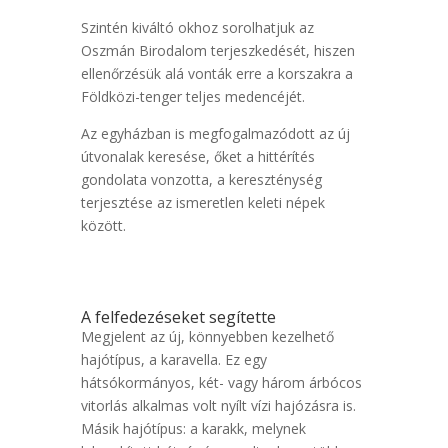
Szintén kiváltó okhoz sorolhatjuk az
Oszmán Birodalom terjeszkedését, hiszen
ellenőrzésük alá vonták erre a korszakra a
Földközi-tenger teljes medencéjét.
Az egyházban is megfogalmazódott az új
útvonalak keresése, őket a hittérítés
gondolata vonzotta, a kereszténység
terjesztése az ismeretlen keleti népek
között.
A felfedezéseket segítette
Megjelent az új, könnyebben kezelhető
hajótípus, a karavella. Ez egy
hátsókormányos, két- vagy három árbócos
vitorlás alkalmas volt nyílt vízi hajózásra is.
Másik hajótípus: a karakk, melynek