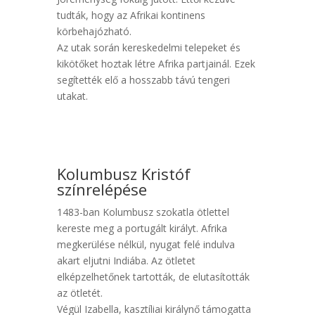
tudták, hogy az Afrikai kontinens
körbehajózható.
Az utak során kereskedelmi telepeket és
kikötőket hoztak létre Afrika partjainál. Ezek
segítették elő a hosszabb távú tengeri
utakat.
Kolumbusz Kristóf
színrelépése
1483-ban Kolumbusz szokatla ötlettel
kereste meg a portugált királyt. Afrika
megkerülése nélkül, nyugat felé indulva
akart eljutni Indiába. Az ötletet
elképzelhetőnek tartották, de elutasították
az ötletét.
Végül Izabella, kasztíliai királynő támogatta