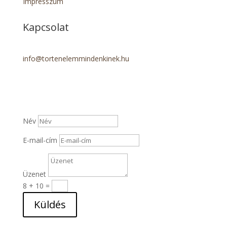
Impresszum
Kapcsolat
info@tortenelemmindenkinek.hu
Név
E-mail-cím
Üzenet
8 + 10
=
Küldés