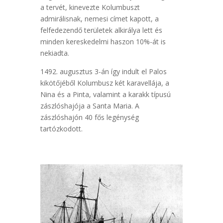
a tervét, kinevezte Kolumbuszt
admirálisnak, nemesi címet kapott, a
felfedezendő területek alkirálya lett és
minden kereskedelmi haszon 10%-át is
nekiadta.
1492. augusztus 3-án így indult el Palos
kikötőjéből Kolumbusz két karavellája, a
Nina és a Pinta, valamint a karakk típusú
zászlóshajója a Santa Maria. A
zászlóshajón 40 fős legénység
tartózkodott.