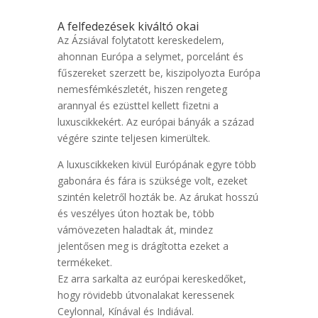
A felfedezések kiváltó okai
Az Ázsiával folytatott kereskedelem,
ahonnan Európa a selymet, porcelánt és
fűszereket szerzett be, kiszipolyozta Európa
nemesfémkészletét, hiszen rengeteg
arannyal és ezüsttel kellett fizetni a
luxuscikkekért. Az európai bányák a század
végére szinte teljesen kimerültek.
A luxuscikkeken kivül Európának egyre több
gabonára és fára is szüksége volt, ezeket
szintén keletről hozták be. Az árukat hosszú
és veszélyes úton hoztak be, több
vámövezeten haladtak át, mindez
jelentősen meg is drágította ezeket a
termékeket.
Ez arra sarkalta az európai kereskedőket,
hogy rövidebb útvonalakat keressenek
Ceylonnal, Kínával és Indiával.