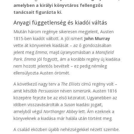
amelyben a királyi könyvtáros fellengzős
tanácsait figurázta ki.
Anyagi függetlenség és kiadói váltás
Miután három regénye sikeresen megjelent, Austen
1815-ben kiadót váltott. A jól ismert
John Murray
vette át könyveinek kiadását – az ő gondozásában
jelent meg
Emma
, majd újranyomásban a
Mansfield
Park
.
Emma
jól fogyott, ám a korábbi regény új kiadása
nem hozott jelentős bevételt – ez pedig némileg
ellensúlyozta Austen örömét.
A következő nagy terv a
The Elliots
című regény volt –
amit később
Persuasion
néven ismerünk. Austen 1816
közepére fejezte be az első kéziratot. Ugyanebben az
időben visszavásárolták a
Susan
kiadási jogait,
amelyből végül
Northanger Abbey
lett. Ám ezeknek a
könyveknek a kiadása már halála után történt meg.
A család eközben újabb nehézségekkel nézett szembe.