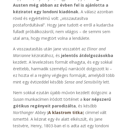
Austen még abban az évben fel is ajánlotta a
kéziratot egy londoni kiadónak.
A válasz azonban
rövid és egyértelmű volt: „visszautasítva
postafordultával”. Hogy Jane tudott-e erről a kudarcba
fulladt próbálkozásról, nem világos – de semmi sem
utal arra, hogy megtört volna a lendülete.
A visszautasítás után Jane visszatért az
Elinor and
Marianne
kéziratához, és
jelentős átdolgozásokba
kezdett. A levelezéses formát elhagyta, és egy sokkal
érettebb, harmadik személyű narrációt dolgozott ki –
ez hozta el a regény végleges formáját, amelyből több
mint egy évtizeddel később
Sense and Sensibility
lett.
Nem sokkal ezután újabb művön kezdett dolgozni: a
Susan
munkacímen íródott történet a
kor népszerű
gótikus regényeit parodizálta
, és később
Northanger Abbey
(
A klastrom titka
) címmel vált
ismertté. A kézirat egy év alatt elkészült, és Jane
testvére, Henry, 1803-ban el is adta azt egy londoni