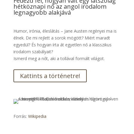
Fedezd fel, hogyan vált egy látszólag
hétköznapi nő az angol irodalom
legnagyobb alakjává
Humor, irónia, éleslátás – Jane Austen regényei ma is
élnek. De mi rejlett a sorok mögött? Miért maradt
egyedül? És hogyan írta át egyetlen nő a klasszikus
irodalom szabályait?
Ismerd meg a nőt, aki a tollával formált világot.
Kattints a történetre!
Forrás:
Wikipedia