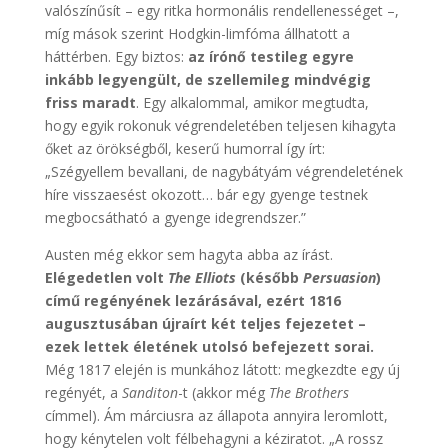
valószínűsít – egy ritka hormonális rendellenességet –,
míg mások szerint Hodgkin-limfóma állhatott a
háttérben. Egy biztos:
az írónő testileg egyre
inkább legyengült, de szellemileg mindvégig
friss maradt
. Egy alkalommal, amikor megtudta,
hogy egyik rokonuk végrendeletében teljesen kihagyta
őket az örökségből, keserű humorral így írt:
„Szégyellem bevallani, de nagybátyám végrendeletének
híre visszaesést okozott… bár egy gyenge testnek
megbocsátható a gyenge idegrendszer.”
Austen még ekkor sem hagyta abba az írást.
Elégedetlen volt
The Elliots
(később
Persuasion
)
című regényének lezárásával, ezért 1816
augusztusában újraírt két teljes fejezetet –
ezek lettek életének utolsó befejezett sorai.
Még 1817 elején is munkához látott: megkezdte egy új
regényét, a
Sanditon
-t (akkor még
The Brothers
címmel). Ám márciusra az állapota annyira leromlott,
hogy kénytelen volt félbehagyni a kéziratot. „A rossz