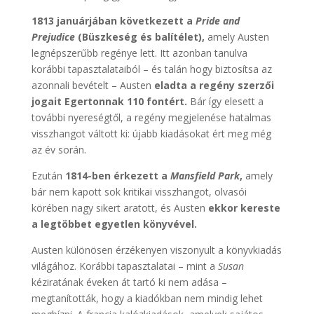
1813 januárjában következett a
Pride and
Prejudice
(Büszkeség és balítélet),
amely Austen
legnépszerűbb regénye lett. Itt azonban tanulva
korábbi tapasztalataiból – és talán hogy biztosítsa az
azonnali bevételt – Austen
eladta a regény szerzői
jogait Egertonnak 110 fontért.
Bár így elesett a
további nyereségtől, a regény megjelenése hatalmas
visszhangot váltott ki: újabb kiadásokat ért meg még
az év során.
Ezután
1814-ben érkezett a
Mansfield Park
,
amely
bár nem kapott sok kritikai visszhangot, olvasói
körében nagy sikert aratott, és Austen
ekkor kereste
a legtöbbet egyetlen könyvével.
Austen különösen érzékenyen viszonyult a könyvkiadás
világához. Korábbi tapasztalatai – mint a
Susan
kéziratának éveken át tartó ki nem adása –
megtanították, hogy a kiadókban nem mindig lehet