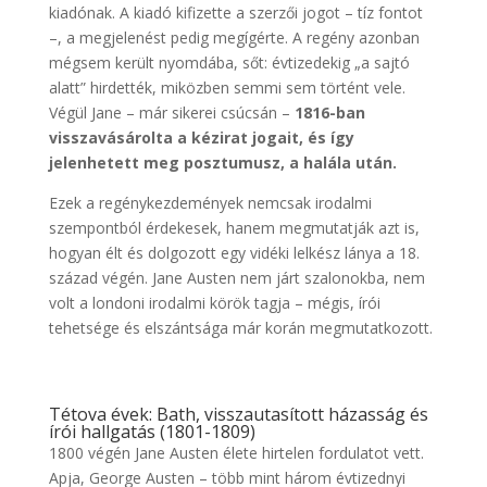
kiadónak. A kiadó kifizette a szerzői jogot – tíz fontot
–, a megjelenést pedig megígérte. A regény azonban
mégsem került nyomdába, sőt: évtizedekig „a sajtó
alatt” hirdették, miközben semmi sem történt vele.
Végül Jane – már sikerei csúcsán –
1816-ban
visszavásárolta a kézirat jogait, és így
jelenhetett meg posztumusz, a halála után.
Ezek a regénykezdemények nemcsak irodalmi
szempontból érdekesek, hanem megmutatják azt is,
hogyan élt és dolgozott egy vidéki lelkész lánya a 18.
század végén. Jane Austen nem járt szalonokba, nem
volt a londoni irodalmi körök tagja – mégis, írói
tehetsége és elszántsága már korán megmutatkozott.
Tétova évek: Bath, visszautasított házasság és
írói hallgatás (1801-1809)
1800 végén Jane Austen élete hirtelen fordulatot vett.
Apja, George Austen – több mint három évtizednyi