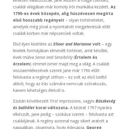
kevesen választottak. Jane Austen a maga csendes,
családi világában már komoly írói munkába kezdett
. Az
1790-es évek közepén, alig húszévesen megírta
első hosszabb regényeit
– olyan történeteket,
amelyek még jóval a nyomtatott megjelenésük előtt
családi körben már népszerűek voltak.
Első ilyen kísérlete az
Elinor and Marianne
volt
– egy
levelek formájában elmesélt történet, amit később,
évek múlva
Sense and Sensibility
(
Értelem és
érzelem
) címmel ismer majd meg a világ. A családi
visszaemlékezések szerint Jane már 1796 előtt
felolvasta a regényt otthon – ez volt az első ízelítő
abból, hogy az írás számára nemcsak szórakozás,
hanem lehetséges életcél is.
Ezután következett
First Impressions
, vagyis
Büszkeség
és balítélet
korai változata.
A kézirat 1797 nyarára
elkészült, Jane pedig – szokása szerint – felolvasta azt
családjának. A regény azonnal nagy sikert aratott a
nappaliban, olyannyira, hogy édesapja,
George