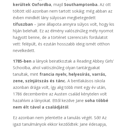
kerültek Oxfordba
, majd
Southamptonba.
Az ott
töltött idő azonban nem tartott sokáig: még abban az
évben mindkét lány súlyosan megbetegedett
tífuszban
– Jane állapota annyira súlyos volt, hogy kis
híján belehalt. Ez az élmény valószínűleg mély nyomot
hagyott benne, de a történet szerencsés fordulatot
vett: felépült, és ezután hosszabb ideig ismét otthon
nevelkedett.
1785-ben
a lányok beiratkoztak a Reading Abbey Girls’
Schoolba, ahol valószínűleg olyan tantárgyakat
tanultak, mint
francia nyelv, helyesírás, varrás,
zene, színjátszás és tánc.
A bentlakásos iskola
azonban drága volt, így alig több mint egy év után,
1786 decemberére az Austen család kénytelen volt
hazahívni a lányokat. Ettől kezdve Jane
soha többé
nem élt távol a családjától
.
Ez azonban nem jelentette a tanulás végét. Sőt! Az
igazi tanulmányok ekkor kezdődtek: Jane édesapja,