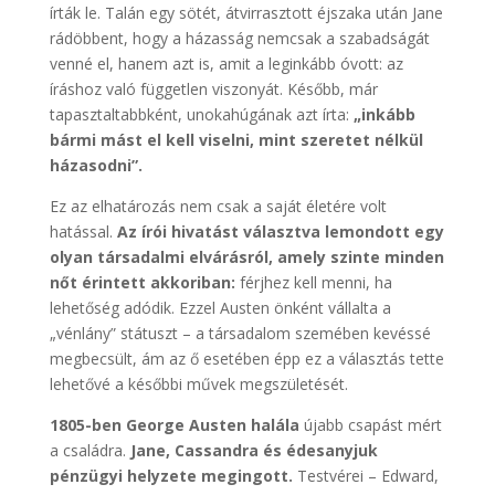
írták le. Talán egy sötét, átvirrasztott éjszaka után Jane
rádöbbent, hogy a házasság nemcsak a szabadságát
venné el, hanem azt is, amit a leginkább óvott: az
íráshoz való független viszonyát. Később, már
tapasztaltabbként, unokahúgának azt írta:
„inkább
bármi mást el kell viselni, mint szeretet nélkül
házasodni”.
Ez az elhatározás nem csak a saját életére volt
hatással.
Az írói hivatást választva lemondott egy
olyan társadalmi elvárásról, amely szinte minden
nőt érintett akkoriban:
férjhez kell menni, ha
lehetőség adódik. Ezzel Austen önként vállalta a
„vénlány” státuszt – a társadalom szemében kevéssé
megbecsült, ám az ő esetében épp ez a választás tette
lehetővé a későbbi művek megszületését.
1805-ben George Austen halála
újabb csapást mért
a családra.
Jane, Cassandra és édesanyjuk
pénzügyi helyzete megingott.
Testvérei – Edward,