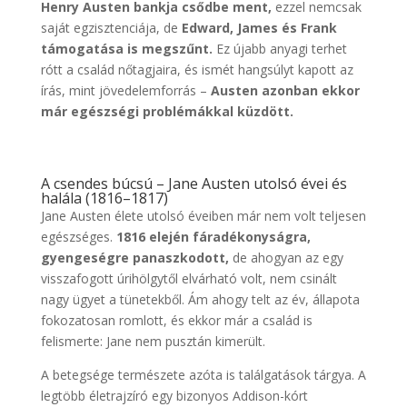
Henry Austen bankja csődbe ment,
ezzel nemcsak
saját egzisztenciája, de
Edward, James és Frank
támogatása is megszűnt.
Ez újabb anyagi terhet
rótt a család nőtagjaira, és ismét hangsúlyt kapott az
írás, mint jövedelemforrás –
Austen azonban ekkor
már egészségi problémákkal küzdött.
A csendes búcsú – Jane Austen utolsó évei és
halála (1816–1817)
Jane Austen élete utolsó éveiben már nem volt teljesen
egészséges.
1816 elején fáradékonyságra,
gyengeségre panaszkodott,
de ahogyan az egy
visszafogott úrihölgytől elvárható volt, nem csinált
nagy ügyet a tünetekből. Ám ahogy telt az év, állapota
fokozatosan romlott, és ekkor már a család is
felismerte: Jane nem pusztán kimerült.
A betegsége természete azóta is találgatások tárgya. A
legtöbb életrajzíró egy bizonyos Addison-kórt