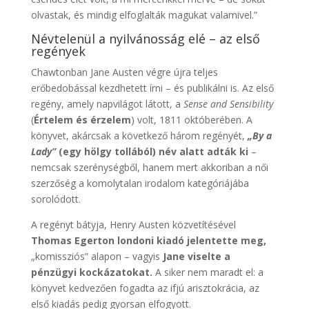
olvastak, és mindig elfoglalták magukat valamivel.”
Névtelenül a nyilvánosság elé – az első
regények
Chawtonban Jane Austen végre újra teljes
erőbedobással kezdhetett írni – és publikálni is. Az első
regény, amely napvilágot látott, a
Sense and Sensibility
(
Értelem és érzelem
) volt, 1811 októberében. A
könyvet, akárcsak a következő három regényét,
„By a
Lady”
(egy hölgy tollából) név alatt adták ki
–
nemcsak szerénységből, hanem mert akkoriban a női
szerzőség a komolytalan irodalom kategóriájába
sorolódott.
A regényt bátyja, Henry Austen közvetítésével
Thomas Egerton londoni kiadó jelentette meg,
„komissziós” alapon – vagyis
Jane viselte a
pénzügyi kockázatokat.
A siker nem maradt el: a
könyvet kedvezően fogadta az ifjú arisztokrácia, az
első kiadás pedig gyorsan elfogyott.