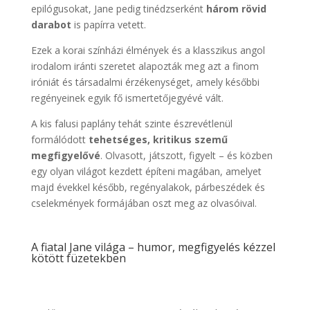
epilógusokat, Jane pedig tinédzserként
három rövid
darabot
is papírra vetett.
Ezek a korai színházi élmények és a klasszikus angol
irodalom iránti szeretet alapozták meg azt a finom
iróniát és társadalmi érzékenységet, amely későbbi
regényeinek egyik fő ismertetőjegyévé vált.
A kis falusi paplány tehát szinte észrevétlenül
formálódott
tehetséges, kritikus szemű
megfigyelővé
. Olvasott, játszott, figyelt – és közben
egy olyan világot kezdett építeni magában, amelyet
majd évekkel később, regényalakok, párbeszédek és
cselekmények formájában oszt meg az olvasóival.
A fiatal Jane világa – humor, megfigyelés kézzel
kötött füzetekben