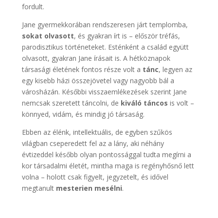
fordult.
Jane gyermekkorában rendszeresen járt templomba,
sokat olvasott
, és gyakran írt is – először tréfás,
parodisztikus történeteket. Esténként a család együtt
olvasott, gyakran Jane írásait is. A hétköznapok
társasági életének fontos része volt a
tánc
, legyen az
egy kisebb házi összejövetel vagy nagyobb bál a
városházán. Későbbi visszaemlékezések szerint Jane
nemcsak szeretett táncolni, de
kiváló táncos
is volt –
könnyed, vidám, és mindig jó társaság.
Ebben az élénk, intellektuális, de egyben szűkös
világban cseperedett fel az a lány, aki néhány
évtizeddel később olyan pontossággal tudta megírni a
kor társadalmi életét, mintha maga is regényhősnő lett
volna – holott csak figyelt, jegyzetelt, és idővel
megtanult
mesterien mesélni
.