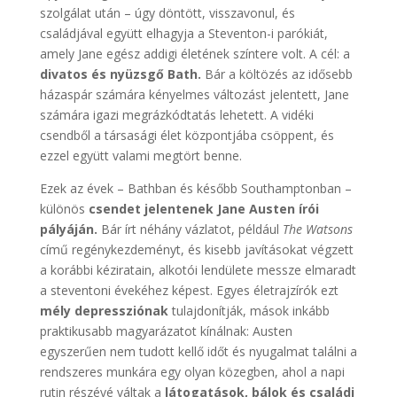
szolgálat után – úgy döntött, visszavonul, és
családjával együtt elhagyja a Steventon-i parókiát,
amely Jane egész addigi életének színtere volt. A cél: a
divatos és nyüzsgő Bath.
Bár a költözés az idősebb
házaspár számára kényelmes változást jelentett, Jane
számára igazi megrázkódtatás lehetett. A vidéki
csendből a társasági élet központjába csöppent, és
ezzel együtt valami megtört benne.
Ezek az évek – Bathban és később Southamptonban –
különös
csendet jelentenek Jane Austen írói
pályáján.
Bár írt néhány vázlatot, például
The Watsons
című regénykezdeményt, és kisebb javításokat végzett
a korábbi kéziratain, alkotói lendülete messze elmaradt
a steventoni évekéhez képest. Egyes életrajzírók ezt
mély depressziónak
tulajdonítják, mások inkább
praktikusabb magyarázatot kínálnak: Austen
egyszerűen nem tudott kellő időt és nyugalmat találni a
rendszeres munkára egy olyan közegben, ahol a napi
rutin részévé váltak a
látogatások, bálok és családi