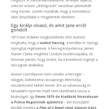
megbízni. A francia kalózkiadások, amelyek sajátos,
sokszor erősen „átdolgozott” verzióban jelentették
meg műveit, szintén mutatták, hogy a nemzetközi
siker árnyoldalai is megjelentek életében.
Egy királyi olvasó, és amit Jane erről
gondolt
1815-ben érdekes megtiszteltetés érte Austent:
megtudta, hogy a
walesi herceg
, a későbbi IV. György
rajongója regényeinek. A herceg könyvtárosa, James
Stanier Clarke meghívta Londoni rezidenciájukba, és
finoman jelezte, hogy örülne, ha a következő regényt a
hercegnek dedikálná.
Austen személyesen nem szívelte a herceget –
nőügyei, költekezése, kicsapongó életmódja
visszatetszést keltett benne. Ám az udvariasság és
társadalmi nyomás miatt nem utasíthatta vissza a
kívánságot. Így
Emma
1815-ös kiadását hivatalosan
a Prince Regentnek ajánlotta
– ám bosszúból
később megírta
a
Plan of a Novel
című gúnyos írást,