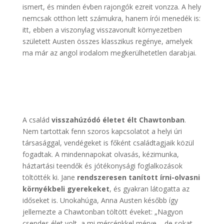
ismert, és minden évben rajongók ezreit vonzza. A hely
nemcsak otthon lett számukra, hanem írói menedék is:
itt, ebben a viszonylag visszavonult környezetben
született Austen összes klasszikus regénye, amelyek
ma már az angol irodalom megkerülhetetlen darabjai.
A család
visszahúzódó életet élt Chawtonban
.
Nem tartottak fenn szoros kapcsolatot a helyi úri
társasággal, vendégeket is főként családtagjaik közül
fogadtak. A mindennapokat olvasás, kézimunka,
háztartási teendők és jótékonysági foglalkozások
töltötték ki. Jane
rendszeresen tanított írni-olvasni
környékbeli gyerekeket
, és gyakran látogatta az
időseket is. Unokahúga, Anna Austen később így
jellemezte a Chawtonban töltött éveket: „Nagyon
csendes élet volt, a mi mércénkkel mérve – de sokat