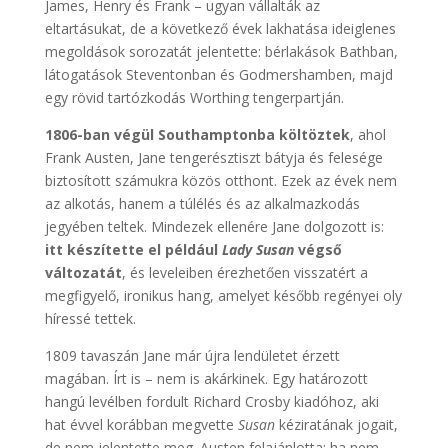
James, Henry és Frank – ugyan vállalták az
eltartásukat, de a következő évek lakhatása ideiglenes
megoldások sorozatát jelentette: bérlakások Bathban,
látogatások Steventonban és Godmershamben, majd
egy rövid tartózkodás Worthing tengerpartján.
1806-ban végül Southamptonba költöztek
, ahol
Frank Austen, Jane tengerésztiszt bátyja és felesége
biztosított számukra közös otthont. Ezek az évek nem
az alkotás, hanem a túlélés és az alkalmazkodás
jegyében teltek. Mindezek ellenére Jane dolgozott is:
itt készítette el például
Lady Susan
végső
változatát
, és leveleiben érezhetően visszatért a
megfigyelő, ironikus hang, amelyet később regényei oly
híressé tettek.
1809 tavaszán Jane már újra lendületet érzett
magában. Írt is – nem is akárkinek. Egy határozott
hangú levélben fordult Richard Crosby kiadóhoz, aki
hat évvel korábban megvette
Susan
kéziratának jogait,
de nem jelentette meg. Austen felajánlotta: ha nem