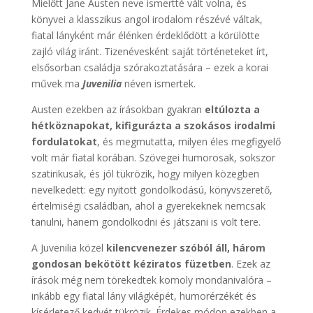
Mielőtt Jane Austen neve ismertté vált volna, és
könyvei a klasszikus angol irodalom részévé váltak,
fiatal lányként már élénken érdeklődött a körülötte
zajló világ iránt. Tizenévesként saját történeteket írt,
elsősorban családja szórakoztatására – ezek a korai
művek ma
Juvenilia
néven ismertek.
Austen ezekben az írásokban gyakran
eltúlozta a
hétköznapokat, kifigurázta a szokásos irodalmi
fordulatokat
, és megmutatta, milyen éles megfigyelő
volt már fiatal korában. Szövegei humorosak, sokszor
szatirikusak, és jól tükrözik, hogy milyen közegben
nevelkedett: egy nyitott gondolkodású, könyvszerető,
értelmiségi családban, ahol a gyerekeknek nemcsak
tanulni, hanem gondolkodni és játszani is volt tere.
A Juvenilia közel
kilencvenezer szóból áll,
három
gondosan bekötött kéziratos füzetben
. Ezek az
írások még nem törekedtek komoly mondanivalóra –
inkább egy fiatal lány világképét, humorérzékét és
kísérletező kedvét tükrözik. Érdekes módon ezekben a