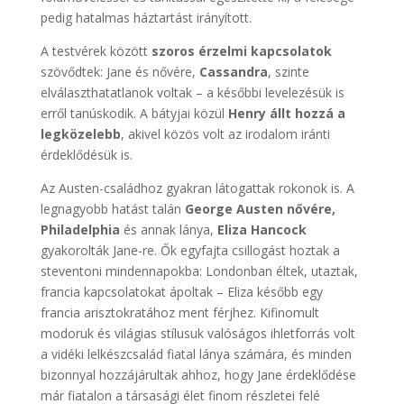
pedig hatalmas háztartást irányított.
A testvérek között
szoros érzelmi kapcsolatok
szövődtek: Jane és nővére,
Cassandra
, szinte
elválaszthatatlanok voltak – a későbbi levelezésük is
erről tanúskodik. A bátyjai közül
Henry állt hozzá a
legközelebb
, akivel közös volt az irodalom iránti
érdeklődésük is.
Az Austen-családhoz gyakran látogattak rokonok is. A
legnagyobb hatást talán
George Austen nővére,
Philadelphia
és annak lánya,
Eliza Hancock
gyakorolták Jane-re. Ők egyfajta csillogást hoztak a
steventoni mindennapokba: Londonban éltek, utaztak,
francia kapcsolatokat ápoltak – Eliza később egy
francia arisztokratához ment férjhez. Kifinomult
modoruk és világias stílusuk valóságos ihletforrás volt
a vidéki lelkészcsalád fiatal lánya számára, és minden
bizonnyal hozzájárultak ahhoz, hogy Jane érdeklődése
már fiatalon a társasági élet finom részletei felé