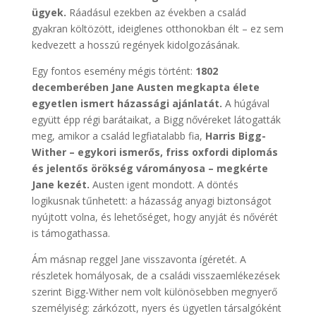
ügyek.
Ráadásul ezekben az években a család
gyakran költözött, ideiglenes otthonokban élt – ez sem
kedvezett a hosszú regények kidolgozásának.
Egy fontos esemény mégis történt:
1802
decemberében Jane Austen megkapta élete
egyetlen ismert házassági ajánlatát.
A húgával
együtt épp régi barátaikat, a Bigg nővéreket látogatták
meg, amikor a család legfiatalabb fia,
Harris Bigg-
Wither – egykori ismerős, friss oxfordi diplomás
és jelentős örökség várományosa – megkérte
Jane kezét.
Austen igent mondott. A döntés
logikusnak tűnhetett: a házasság anyagi biztonságot
nyújtott volna, és lehetőséget, hogy anyját és nővérét
is támogathassa.
Ám másnap reggel Jane visszavonta ígéretét. A
részletek homályosak, de a családi visszaemlékezések
szerint Bigg-Wither nem volt különösebben megnyerő
személyiség: zárkózott, nyers és ügyetlen társalgóként