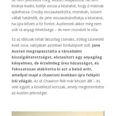
kívánja kiadni, küldje vissza a kéziratot, hogy ő másnak
ajánlhassa. Crosby visszautasította, mondván, sosem
vállalt határidőt, de Jane visszavásárolhatja a kéziratot,
ha újra kifizeti a tíz fontot. Austennek akkor még nem
volt rá anyagi lehetősége – de nem mondott le róla.
Ez az időszak tehát látszólag csendes, íróilag szünetelő
évek sora, valójában azonban fordulópont volt.
Jane
Austen megtapasztalta a társadalmi
kiszolgáltatottságot, elutasított egy anyagilag
kényelmes, de érzelmileg üres házasságot, és
fokozatosan alakította ki azt a belső erőt,
amellyel majd a chawtoni években újra felépíti
írói világát.
Az út Chawton felé már készen állt – és
vele együtt a következő korszak, amely megteremtette
az Austen-jelenséget.