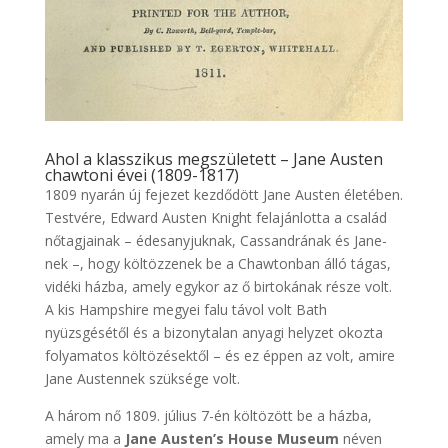
Ahol a klasszikus megszületett – Jane Austen
chawtoni évei (1809-1817)
1809 nyarán új fejezet kezdődött Jane Austen életében.
Testvére, Edward Austen Knight felajánlotta a család
nőtagjainak – édesanyjuknak, Cassandrának és Jane-
nek –, hogy költözzenek be a Chawtonban álló tágas,
vidéki házba, amely egykor az ő birtokának része volt.
A kis Hampshire megyei falu távol volt Bath
nyüzsgésétől és a bizonytalan anyagi helyzet okozta
folyamatos költözésektől – és ez éppen az volt, amire
Jane Austennek szüksége volt.
A három nő 1809. július 7-én költözött be a házba,
amely ma a
Jane Austen’s House Museum
néven