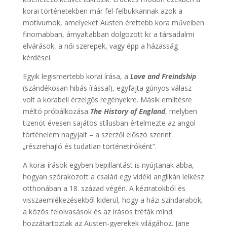
korai történetekben már fel-felbukkannak azok a
motívumok, amelyeket Austen érettebb kora műveiben
finomabban, árnyaltabban dolgozott ki: a társadalmi
elvárások, a női szerepek, vagy épp a házasság
kérdései.
Egyik legismertebb korai írása, a
Love and Freindship
(szándékosan hibás írással), egyfajta gúnyos válasz
volt a korabeli érzelgős regényekre. Másik említésre
méltó próbálkozása
The History of England
, melyben
tizenöt évesen sajátos stílusban értelmezte az angol
történelem nagyjait – a szerzői előszó szerint
„részrehajló és tudatlan történetíróként”.
A korai írások egyben bepillantást is nyújtanak abba,
hogyan szórakozott a család egy vidéki anglikán lelkész
otthonában a 18. század végén. A kéziratokból és
visszaemlékezésekből kiderül, hogy a házi színdarabok,
a közös felolvasások és az írásos tréfák mind
hozzátartoztak az Austen-gyerekek világához. Jane