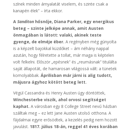
színek minden árnyalatát viselem, és szinte csak a
kanapén élek” – írta ekkor.
A
Sanditon
hősnője, Diana Parker, egy energikus
beteg – szinte jelképe annak, amit Austen
önmagában is látott: valaki, akinek teste
gyenge, de elméje éber.
A regényben még gúnyolta
is a képzelt bajokkal küzdőket – ám néhány nappal
azután, hogy félretette a tollat, már maga is képtelen
volt felkelni. Először „epésnek” és „reumásnak” titulálta
saját állapotát, de hamarosan világossá vált: a tünetek
komolyabbak.
Áprilisban már járni is alig tudott,
májusra ágyhoz kötött beteg lett.
Végül Cassandra és Henry Austen úgy döntöttek,
Winchesterbe viszik, ahol orvosi segítséget
kaphat.
A városban egy 8 College Street nevű házban
szálltak meg – ez lett Jane Austen utolsó otthona. A
fájdalmai egyre erősödtek, a kezelés pedig nem hozott
javulást.
1817. július 18-án, reggel 41 éves korában