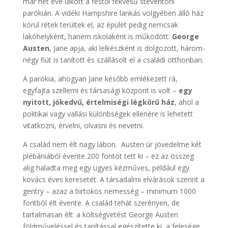
már hét éve lakott a festői fekvésű steventoni
parókián. A vidéki Hampshire lankás völgyében álló ház
körül rétek terültek el, az épület pedig nemcsak
lakóhelyként, hanem iskolaként is működött:
George
Austen
, Jane apja, aki lelkészként is dolgozott, három-
négy fiút is tanított és szállásolt el a családi otthonban.
A parókia, ahogyan Jane később emlékezett rá,
egyfajta szellemi és társasági központ is volt –
egy
nyitott, jókedvű, értelmiségi légkörű ház
, ahol a
politikai vagy vallási különbségek ellenére is lehetett
vitatkozni, érvelni, olvasni és nevetni.
A család nem élt nagy lábon. Austen úr jövedelme két
plébániából évente 200 fontot tett ki – ez az összeg
alig haladta meg egy ügyes kézműves, például egy
kovács éves keresetét. A társadalmi elvárások szerint a
gentry – azaz a birtokos nemesség – minimum 1000
fontból élt évente. A család tehát szerényen, de
tartalmasan élt: a költségvetést George Austen
földműveléssel és tanítással egészítette ki, a felesége