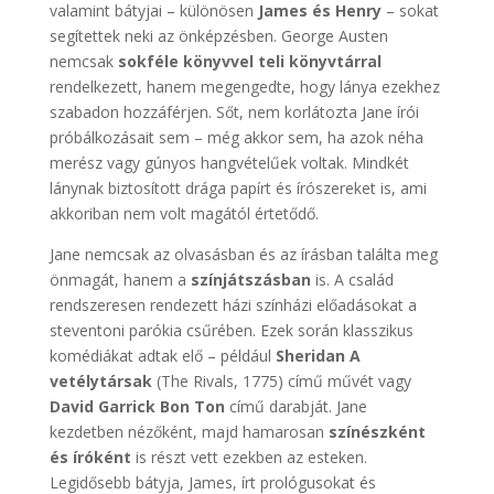
valamint bátyjai – különösen
James és Henry
– sokat
segítettek neki az önképzésben. George Austen
nemcsak
sokféle könyvvel teli könyvtárral
rendelkezett, hanem megengedte, hogy lánya ezekhez
szabadon hozzáférjen. Sőt, nem korlátozta Jane írói
próbálkozásait sem – még akkor sem, ha azok néha
merész vagy gúnyos hangvételűek voltak. Mindkét
lánynak biztosított drága papírt és írószereket is, ami
akkoriban nem volt magától értetődő.
Jane nemcsak az olvasásban és az írásban találta meg
önmagát, hanem a
színjátszásban
is. A család
rendszeresen rendezett házi színházi előadásokat a
steventoni parókia csűrében. Ezek során klasszikus
komédiákat adtak elő – például
Sheridan A
vetélytársak
(The Rivals, 1775) című művét vagy
David Garrick Bon Ton
című darabját. Jane
kezdetben nézőként, majd hamarosan
színészként
és íróként
is részt vett ezekben az esteken.
Legidősebb bátyja, James, írt prológusokat és