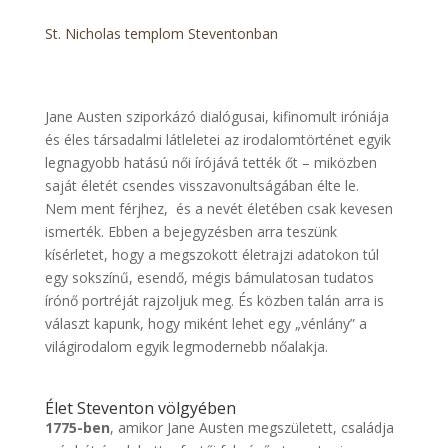
St. Nicholas templom Steventonban
Jane Austen sziporkázó dialógusai, kifinomult iróniája
és éles társadalmi látleletei az irodalomtörténet egyik
legnagyobb hatású női írójává tették őt – miközben
saját életét csendes visszavonultságában élte le.
Nem ment férjhez, és a nevét életében csak kevesen
ismerték. Ebben a bejegyzésben arra teszünk
kísérletet, hogy a megszokott életrajzi adatokon túl
egy sokszínű, esendő, mégis bámulatosan tudatos
írónő portréját rajzoljuk meg. És közben talán arra is
választ kapunk, hogy miként lehet egy „vénlány” a
világirodalom egyik legmodernebb nőalakja.
Élet Steventon völgyében
1775-ben
, amikor Jane Austen megszületett, családja