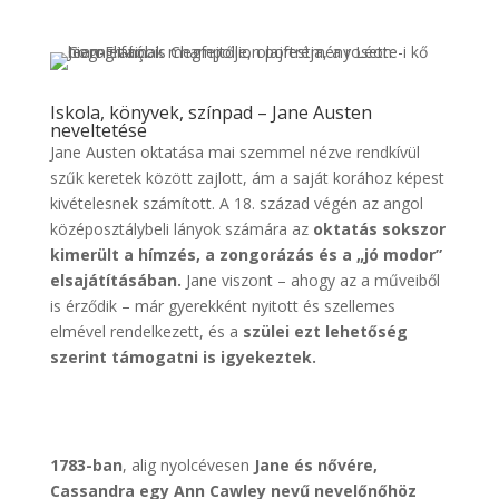
Iskola, könyvek, színpad – Jane Austen
neveltetése
Jane Austen oktatása mai szemmel nézve rendkívül
szűk keretek között zajlott, ám a saját korához képest
kivételesnek számított. A 18. század végén az angol
középosztálybeli lányok számára az
oktatás sokszor
kimerült a hímzés, a zongorázás és a „jó modor”
elsajátításában.
Jane viszont – ahogy az a műveiből
is érződik – már gyerekként nyitott és szellemes
elmével rendelkezett, és a
szülei ezt lehetőség
szerint támogatni is igyekeztek.
1783-ban
, alig nyolcévesen
Jane és nővére,
Cassandra egy Ann Cawley nevű nevelőnőhöz