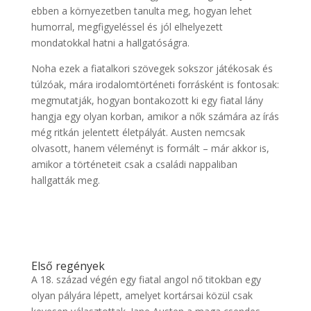
ebben a környezetben tanulta meg, hogyan lehet
humorral, megfigyeléssel és jól elhelyezett
mondatokkal hatni a hallgatóságra.
Noha ezek a fiatalkori szövegek sokszor játékosak és
túlzóak, mára irodalomtörténeti forrásként is fontosak:
megmutatják, hogyan bontakozott ki egy fiatal lány
hangja egy olyan korban, amikor a nők számára az írás
még ritkán jelentett életpályát. Austen nemcsak
olvasott, hanem véleményt is formált – már akkor is,
amikor a történeteit csak a családi nappaliban
hallgatták meg.
Első regények
A 18. század végén egy fiatal angol nő titokban egy
olyan pályára lépett, amelyet kortársai közül csak