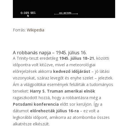
Forrás:
Wikipedia
A robbanás napja – 1945. július 16.
A Trinity-teszt eredetileg
1945. július 18–21.
közötti
időpontra volt kitűzve, mivel a meteorológiai
előrejelzések akkorra
kedvező időjárást
– jó látási
viszonyokat, száraz levegőt és enyhe szelet – jeleztek.
Ám a világpolitikai események felülírták a tudományos
terveket:
Harry S. Truman amerikai elnök
ragaszkodott hozzá, hogy a robbantásra még a
Potsdami konferencia
előtt sor kerüljön. Így a
dátumot
előrehozták július 16-ra
– ez volt a
legkorábbi időpont, amikorra az atombomba összes
alkatrésze elkészült.