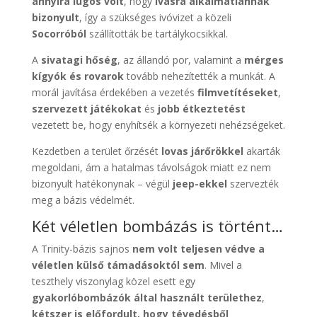
annyira lúgos volt
, hogy
ivásra alkalmatlannak
bizonyult
, így a szükséges ivóvizet a közeli
Socorróból
szállították be tartálykocsikkal.
A
sivatagi hőség
, az állandó por, valamint a
mérges
kígyók és rovarok
tovább nehezítették a munkát. A
morál javítása érdekében a vezetés
filmvetítéseket
,
szervezett játékokat
és
jobb étkeztetést
vezetett be, hogy enyhítsék a környezeti nehézségeket.
Kezdetben a terület őrzését
lovas járőrökkel
akarták
megoldani, ám a hatalmas távolságok miatt ez nem
bizonyult hatékonynak – végül
jeep-ekkel
szervezték
meg a bázis védelmét.
Két véletlen bombázás is történt…
A Trinity-bázis sajnos
nem volt teljesen védve a
véletlen külső támadásoktól sem
. Mivel a
teszthely viszonylag közel esett egy
gyakorlóbombázók által használt területhez
,
kétszer is előfordult, hogy tévedésből