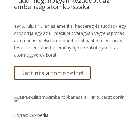
Tudd meg, hogyan kezdődött az
emberiség atomkorszaka
1945. július 16-án az amerikai hadsereg és tudósok egy
csoportja egy az új-mexikói sivatagban végrehajtották
az emberiség első atombomba-robbantását. A Trinity-
teszt néven ismert esemény új korszakot nyitott: az
atomfegyverek korát.
Kattints a történetre!
Forrás:
Wikipedia