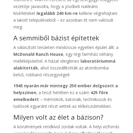
vezetője javasolta, hogy a jövőbeli nukleáris
kísérleteket
legalább 240 km-re
kellene végrehajtani
a lakott településektől – ez azonban itt nem valósult
meg.
A semmiből bázist építettek
A választott területen mindössze egyetlen épület állt: a
McDonald Ranch House
, egy régi farmház néhány
melléképülettel. A házat ideiglenes
laboratóriummá
alakították
, ahol összeállították az atombomba
belső, robbanó részegységeit.
1945 nyarán már mintegy 250 ember dolgozott a
helyszínen
, a teszt hetében ez a szám
425 főre
emelkedett
– mérnökök, katonák, technikusok és
tudósok egyaránt részt vettek az előkészületekben.
Milyen volt az élet a bázison?
A körülmények rendkívül zordak voltak. A helyi vízforrás