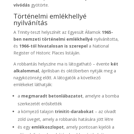
vívódás
gyötörte.
Történelmi emlékhellyé
nyilvánítás
A Trinity-teszt helyszínét az Egyesült Államok
1965-
ben nemzeti történelmi emlékhellyé
nyilvánította,
és
1966-tól hivatalosan is szerepel
a National
Register of Historic Places listáján.
A robbantás helyszíne ma is látogatható – évente
két
alkalommal
, áprilisban és októberben nyitják meg a
nagyközönség előtt. A látogatók a következő
emlékeket láthatják:
a
megmaradt betonlábazatot
, amelyre a bomba
szerkezetét erősítették
a környező talajon
trinitit-darabokat
– az olvadt
zöld üveget, amely a robbanás hatására jött létre
és egy
emlékoszlopot
, amely pontosan kijelöli a