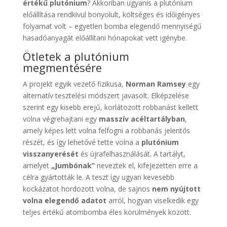
értékű plutónium
? Akkoriban ugyanis a plutónium
előállítása rendkívül bonyolult, költséges és időigényes
folyamat volt – egyetlen bomba elegendő mennyiségű
hasadóanyagát előállítani hónapokat vett igénybe.
Ötletek a plutónium
megmentésére
A projekt egyik vezető fizikusa,
Norman Ramsey
egy
alternatív tesztelési módszert javasolt. Elképzelése
szerint egy kisebb erejű, korlátozott robbanást kellett
volna végrehajtani egy
masszív acéltartályban
,
amely képes lett volna felfogni a robbanás jelentős
részét, és így lehetővé tette volna a
plutónium
visszanyerését
és újrafelhasználását. A tartályt,
amelyet
„Jumbónak”
neveztek el, kifejezetten erre a
célra gyártották le. A teszt így ugyan kevesebb
kockázatot hordozott volna, de sajnos
nem nyújtott
volna elegendő adatot
arról, hogyan viselkedik egy
teljes értékű atombomba éles körülmények között.