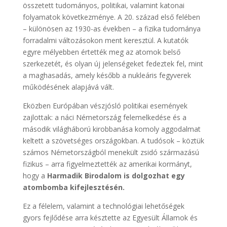
összetett tudományos, politikai, valamint katonai
folyamatok következménye. A 20. század első felében
– különösen az 1930-as években – a fizika tudománya
forradalmi változásokon ment keresztül. A kutatók
egyre mélyebben értették meg az atomok belső
szerkezetét, és olyan új jelenségeket fedeztek fel, mint
a maghasadás, amely később a nukleáris fegyverek
működésének alapjává vált.
Eközben Európában vészjósló politikai események
zajlottak: a náci Németország felemelkedése és a
második világháború kirobbanása komoly aggodalmat
keltett a szövetséges országokban. A tudósok – köztük
számos Németországból menekült zsidó származású
fizikus – arra figyelmeztették az amerikai kormányt,
hogy a
Harmadik Birodalom is dolgozhat egy
atombomba kifejlesztésén.
Ez a félelem, valamint a technológiai lehetőségek
gyors fejlődése arra késztette az Egyesült Államok és