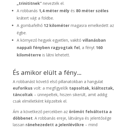
„trinititnek”
nevezték el.
A robbanás
1,4 méter mély
és
80 méter széles
krátert vájt a földbe.
A gombafelhő
12 kilométer
magasra emelkedett az
égbe.
A környező hegyek egyetlen, vakító
villanásban
nappali fényben ragyogtak fel
, a fényt
160
kilométerre
is látni lehetett.
És amikor elült a fény…
A robbanást követő első pillanatokban a hangulat
euforikus
volt: a megfigyelők
tapsoltak, kiáltoztak,
táncoltak
– ünnepeltek, hiszen sikerült, amit addig
csak elméletként képzeltek el.
Ám a következő percekben az
örömöt felváltotta a
döbbenet
. A robbanás ereje, látványa és jelentősége
lassan
ránehezedett a jelenlévőkre
– mind