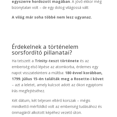
egyszerre hordozott magában
. A jövő ekkor még
bizonytalan volt – de egy dolog világossá vált:
A világ már soha többé nem lesz ugyanaz.
Érdekelnek a történelem
sorsfordító pillanatai?
Ha tetszett a
Trinity-teszt története
és az
emberiség első lépése az atomkorba, érdemes egy
napot visszatekinteni a múltba:
180 évvel korábban,
1799. július 15-én találták meg a Rosette-i követ
– azt a leletet, amely kulcsot adott az ókori egyiptomi
írás megfejtéséhez.
Két dátum, két teljesen eltérő korszak – mégis
mindkettő mérföldkő volt az emberiség tudásához és
önmagáról alkotott képéhez vezető úton.