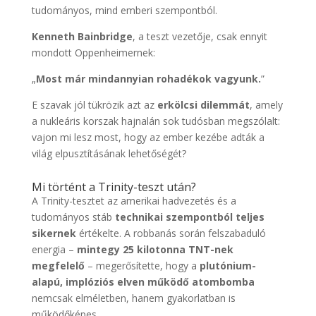
tudományos, mind emberi szempontból.
Kenneth Bainbridge
, a teszt vezetője, csak ennyit
mondott Oppenheimernek:
„
Most már mindannyian rohadékok vagyunk.
”
E szavak jól tükrözik azt az
erkölcsi dilemmát
, amely
a nukleáris korszak hajnalán sok tudósban megszólalt:
vajon mi lesz most, hogy az ember kezébe adták a
világ elpusztításának lehetőségét?
Mi történt a Trinity-teszt után?
A Trinity-tesztet az amerikai hadvezetés és a
tudományos stáb
technikai szempontból teljes
sikernek
értékelte. A robbanás során felszabaduló
energia –
mintegy 25 kilotonna TNT-nek
megfelelő
– megerősítette, hogy a
plutónium-
alapú, implóziós elven működő atombomba
nemcsak elméletben, hanem gyakorlatban is
működőképes.