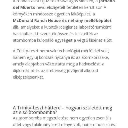
A robbantásra Új-Mexikó sivatagos vidékén, a
Jornada
del Muerto
nevű elszigetelt területen került sor. A
környéken mindössze egyetlen lakóépület, a
McDonald Ranch House és néhány melléképület
állt, amelyeket a kutatók ideiglenes laboratóriumként
használtak. Itt szerelték össze és tesztelték az
atombomba különálló egységeit a végső kísérlet előtt.
A Trinity-teszt nemcsak technológiai mérföldkő volt,
hanem egy új korszak nyitánya is: az atomkorszaké,
amely alapjaiban változtatta meg a hadviselést, a
diplomáciát és az emberiség jövőjéről alkotott
elképzeléseinket.
A Trinity-teszt háttere – hogyan született meg
az első atombomba?
Az atombomba megszületése nem egyetlen zseniális
ötlet vagy találmány eredménye volt, hanem hosszú és