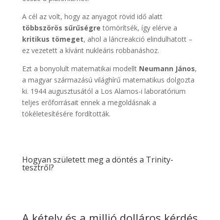
A cél az volt, hogy az anyagot rövid idő alatt
többszörös sűrűségre
tömörítsék, így elérve a
kritikus tömeget
, ahol a láncreakció elindulhatott –
ez vezetett a kívánt nukleáris robbanáshoz.
Ezt a bonyolult matematikai modellt
Neumann János
,
a magyar származású világhírű matematikus dolgozta
ki. 1944 augusztusától a Los Alamos-i laboratórium
teljes erőforrásait ennek a megoldásnak a
tökéletesítésére fordították.
Hogyan született meg a döntés a Trinity-
tesztről?
A kétely és a millió dolláros kérdés