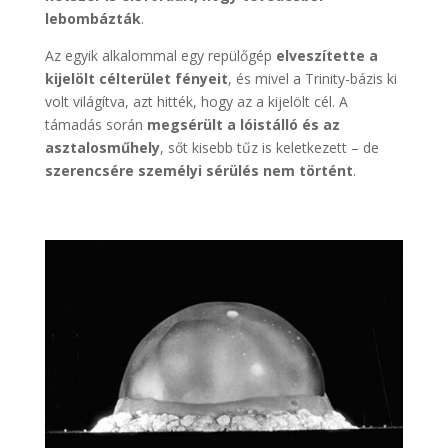
lebombázták
.
Az egyik alkalommal egy repülőgép
elveszítette a
kijelölt célterület fényeit
, és mivel a Trinity-bázis ki
volt világítva, azt hitték, hogy az a kijelölt cél. A
támadás során
megsérült a lóistálló és az
asztalosműhely
, sőt kisebb tűz is keletkezett – de
szerencsére személyi sérülés nem történt
.