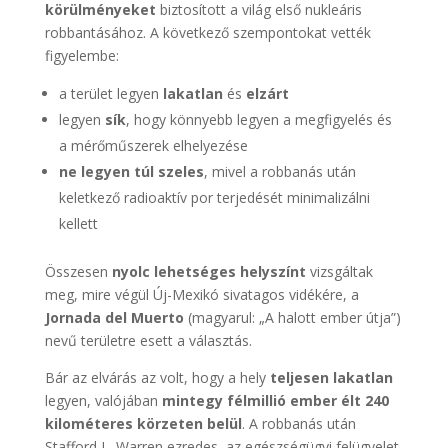
körülményeket
biztosított a világ első nukleáris
robbantásához. A következő szempontokat vették
figyelembe:
a terület legyen
lakatlan
és
elzárt
legyen
sík
, hogy könnyebb legyen a megfigyelés és
a mérőműszerek elhelyezése
ne legyen túl szeles
, mivel a robbanás után
keletkező radioaktív por terjedését minimalizálni
kellett
Összesen
nyolc lehetséges helyszínt
vizsgáltak
meg, mire végül Új-Mexikó sivatagos vidékére, a
Jornada del Muerto
(magyarul: „A halott ember útja”)
nevű területre esett a választás.
Bár az elvárás az volt, hogy a hely
teljesen lakatlan
legyen, valójában
mintegy félmillió ember élt 240
kilométeres körzeten belül
. A robbanás után
Stafford L. Warren ezredes, az egészségügyi felügyelet