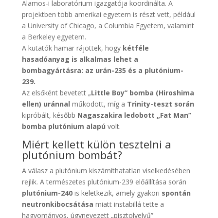
Alamos-i laboratórium igazgatója koordinálta. A
projektben több amerikai egyetem is részt vett, például
a University of Chicago, a Columbia Egyetem, valamint
a Berkeley egyetem.
A kutatók hamar rájöttek, hogy
kétféle
hasadóanyag is alkalmas lehet a
bombagyártásra: az urán-235 és a plutónium-
239.
Az elsőként bevetett „
Little Boy” bomba (Hiroshima
ellen) uránnal
működött, míg a
Trinity-teszt során
kipróbált, később
Nagaszakira ledobott „Fat Man”
bomba plutónium alapú
volt.
Miért kellett külön tesztelni a
plutónium bombát?
A válasz a plutónium kiszámíthatatlan viselkedésében
rejlik. A természetes plutónium-239 előállítása során
plutónium-240
is keletkezik, amely gyakori
spontán
neutronkibocsátása
miatt instabillá tette a
hagyományos, úgynevezett „pisztolyelvű”