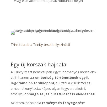
világ első atombombájának robbanási helyét
Trinititdarab a Trinity-teszt helyszínéről
Egy új korszak hajnala
A Trinity-teszt nem csupán egy tudományos mérföldkő
volt, hanem
az emberiség történetének egyik
legdrámaibb fordulópontja
. Ezzel a kísérlettel az
ember bizonyította: képes olyan fegyvert alkotni,
amellyel
önmaga teljes pusztulását is előidézheti
.
Az atomkor hajnala
reményt és fenyegetést