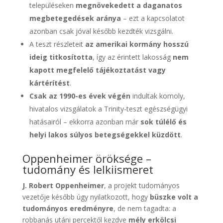
településeken
megnövekedett a daganatos
megbetegedések aránya
– ezt a kapcsolatot
azonban csak jóval később kezdték vizsgálni.
A teszt részleteit
az amerikai kormány hosszú
ideig titkosította
, így az érintett lakosság
nem
kapott megfelelő tájékoztatást vagy
kártérítést
.
Csak az 1990-es évek végén
indultak komoly,
hivatalos vizsgálatok a Trinity-teszt egészségügyi
hatásairól – ekkorra azonban már
sok túlélő és
helyi lakos súlyos betegségekkel küzdött
.
Oppenheimer öröksége –
tudomány és lelkiismeret
J. Robert Oppenheimer
, a projekt tudományos
vezetője később úgy nyilatkozott, hogy
büszke volt a
tudományos eredményre
, de nem tagadta: a
robbanás utáni percektől kezdve
mély erkölcsi