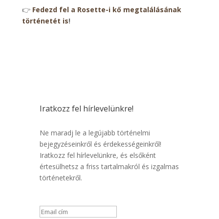
👉
Fedezd fel a Rosette-i kő megtalálásának
történetét is
!
Iratkozz fel hírlevelünkre!
Ne maradj le a legújabb történelmi
bejegyzéseinkről és érdekességeinkről!
Iratkozz fel hírlevelünkre, és elsőként
értesülhetsz a friss tartalmakról és izgalmas
történetekről.
Sikeres üzenet