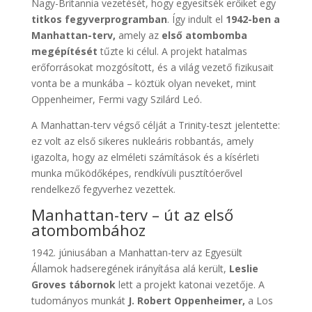
Nagy-Britannia vezetését, hogy egyesítsék erőiket egy
titkos fegyverprogramban
. Így indult el
1942-ben a
Manhattan-terv,
amely az
első atombomba
megépítését
tűzte ki célul. A projekt hatalmas
erőforrásokat mozgósított, és a világ vezető fizikusait
vonta be a munkába – köztük olyan neveket, mint
Oppenheimer, Fermi vagy Szilárd Leó.
A Manhattan-terv végső célját a Trinity-teszt jelentette:
ez volt az első sikeres nukleáris robbantás, amely
igazolta, hogy az elméleti számítások és a kísérleti
munka működőképes, rendkívüli pusztítóerővel
rendelkező fegyverhez vezettek.
Manhattan-terv – út az első
atombombához
1942. júniusában a Manhattan-terv az Egyesült
Államok hadseregének irányítása alá került,
Leslie
Groves tábornok
lett a projekt katonai vezetője. A
tudományos munkát
J. Robert Oppenheimer,
a Los