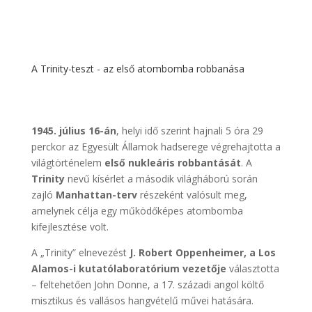
A Trinity-teszt - az első atombomba robbanása
1945.
július 16-án
, helyi idő szerint hajnali 5 óra 29
perckor az Egyesült Államok hadserege végrehajtotta a
világtörténelem
első nukleáris robbantását
. A
Trinity
nevű kísérlet a második világháború során
zajló
Manhattan-terv
részeként valósult meg,
amelynek célja egy működőképes atombomba
kifejlesztése volt.
A „Trinity” elnevezést
J. Robert Oppenheimer, a Los
Alamos-i kutatólaboratórium vezetője
választotta
– feltehetően John Donne, a 17. századi angol költő
misztikus és vallásos hangvételű művei hatására.