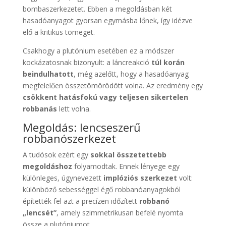
bombaszerkezetet. Ebben a megoldásban két
hasadóanyagot gyorsan egymásba lőnek, így idézve
elő a kritikus tömeget.
Csakhogy a plutónium esetében ez a módszer
kockázatosnak bizonyult: a láncreakció
túl korán
beindulhatott
, még azelőtt, hogy a hasadóanyag
megfelelően összetömörödött volna. Az eredmény egy
csökkent hatásfokú vagy teljesen sikertelen
robbanás
lett volna.
Megoldás: lencseszerű
robbanószerkezet
A tudósok ezért egy
sokkal összetettebb
megoldáshoz
folyamodtak. Ennek lényege egy
különleges, úgynevezett
implóziós szerkezet
volt:
különböző sebességgel égő robbanóanyagokból
építették fel azt a precízen időzített
robbanó
„lencsét”
, amely szimmetrikusan befelé nyomta
össze a plutóniumot.