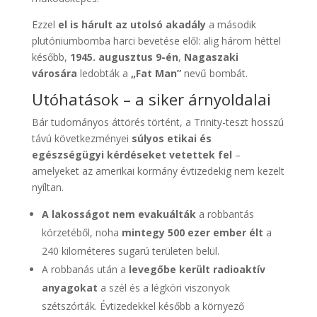
Ezzel
el is hárult az utolsó akadály
a második
plutóniumbomba harci bevetése elől: alig három héttel
később,
1945. augusztus 9-én
,
Nagaszaki
városára
ledobták a
„Fat Man”
nevű bombát.
Utóhatások – a siker árnyoldalai
Bár tudományos áttörés történt, a Trinity-teszt hosszú
távú következményei
súlyos etikai és
egészségügyi kérdéseket vetettek fel
–
amelyeket az amerikai kormány évtizedekig nem kezelt
nyíltan.
A lakosságot nem evakuálták
a robbantás
körzetéből, noha
mintegy 500 ezer ember élt
a
240 kilométeres sugarú területen belül.
A robbanás után a
levegőbe került radioaktív
anyagokat
a szél és a légköri viszonyok
szétszórták. Évtizedekkel később a környező