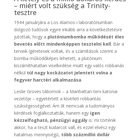
– miért volt szükség a Trinity-
tesztre
1944 januárjára a Los Alamos-i laboratóriumban
dolgozó tudósok egyre inkább arra a következtetésre
jutottak, hogy a
plutóniumbomba működését éles
bevetés előtt mindenképpen tesztelni kell
. Bár a
terveik ígéretesek voltak, és a számítások szerint a
bomba működőképes lehetett, a plutónium
kiszámíthatatlan viselkedése miatt egy valós robbanás
nélkül
túl nagy kockázatot jelentett volna a
fegyver harctéri alkalmazása
.
Leslie Groves tábornok – a Manhattan-terv katonai
vezetője – egyetértett a kísérleti robbantás
szükségességével. Ám őt nemcsak a tudományos
kérdések foglalkoztatták, hanem egy
igen
kézzelfogható, pénzügyi aggály
is: mi történik
akkor, ha a teszt kudarcot vall, és ezzel elvész egy
hatalmas mennyiségű,
több százmillió dollár