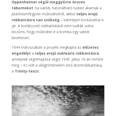
Oppenheimer végül meggyőzte Groves
tábornokot
: ha valódi, használható tudást akarnak a
plutóniumfegyver működéséről, akkor
teljes erejű
robbantásra van szükség
– bármilyen kockázattal is
jár. A korlátozott robbantásból nem tudták volna
leszűrni, hogy működne-e a bomba egy valódi
bevetésen.
1944 márciusában a projekt megkapta az
előzetes
engedélyt
a
teljes erejű nukleáris robbantásra
,
amelynek végrehajtása végül 1945. július 16-án történt
meg – ez volt a világtörténelem első atomrobbantása,
a
Trinity-teszt
.