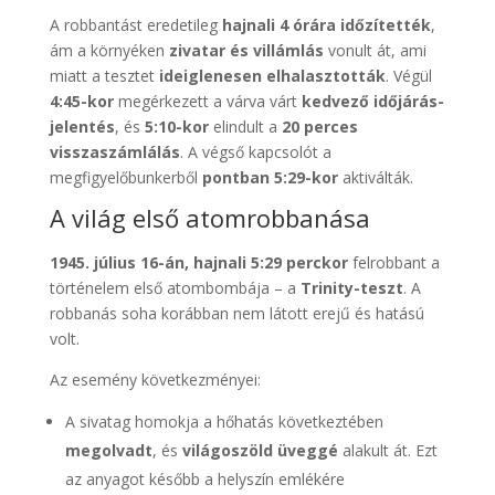
A robbantást eredetileg
hajnali 4 órára időzítették
,
ám a környéken
zivatar és villámlás
vonult át, ami
miatt a tesztet
ideiglenesen elhalasztották
. Végül
4:45-kor
megérkezett a várva várt
kedvező időjárás-
jelentés
, és
5:10-kor
elindult a
20 perces
visszaszámlálás
. A végső kapcsolót a
megfigyelőbunkerből
pontban 5:29-kor
aktiválták.
A világ első atomrobbanása
1945. július 16-án, hajnali 5:29 perckor
felrobbant a
történelem első atombombája – a
Trinity-teszt
. A
robbanás soha korábban nem látott erejű és hatású
volt.
Az esemény következményei:
A sivatag homokja a hőhatás következtében
megolvadt
, és
világoszöld üveggé
alakult át. Ezt
az anyagot később a helyszín emlékére