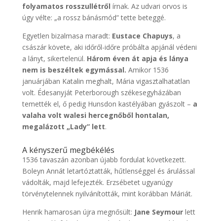
folyamatos rosszullétről
írnak. Az udvari orvos is
úgy vélte: „a rossz bánásmód” tette beteggé.
Egyetlen bizalmasa maradt:
Eustace Chapuys
, a
császár követe, aki időről-időre próbálta apjánál védeni
a lányt, sikertelenül.
Három éven át apja és lánya
nem is beszéltek egymással.
Amikor 1536
januárjában Katalin meghalt, Mária vigasztalhatatlan
volt. Édesanyját Peterborough székesegyházában
temették el, ő pedig Hunsdon kastélyában gyászolt –
a
valaha volt walesi hercegnőből hontalan,
megalázott „Lady” lett
.
A kényszerű megbékélés
1536 tavaszán azonban újabb fordulat következett.
Boleyn Annát letartóztatták, hűtlenséggel és árulással
vádolták, majd lefejezték. Erzsébetet ugyanúgy
törvénytelennek nyilvánították, mint korábban Máriát.
Henrik hamarosan újra megnősült:
Jane Seymour
lett