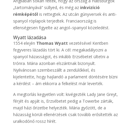
Angliában sokan féltek, hogy az ország a Habsburgok
„tartományává” süllyed, és még az
inkvizíció
rémképétől
is rettegtek. Az utcán gúnyversek és anti-
spanyol röplapok terjedtek. Franciaország is
ellenségesen figyelte az angol–spanyol közeledést.
Wyatt lázadása
1554 elején
Thomas Wyatt
vezetésével Kentben
fegyveres lázadás tört ki. A cél: megakadályozni a
spanyol házasságot, és inkább Erzsébetet ültetni a
trónra. Mária azonban elszántnak bizonyult.
Nyilvánosan szembeszállt a zendülőkkel, és
kijelentette, hogy hajlandó a parlament döntésére bízni
a kérdést – ám ekkorra a felkelést már leverték.
A megtorlás kegyetlen volt: kivégezték Lady Jane Greyt,
férjét és apját is, Erzsébetet pedig a Towerbe zárták,
majd házi őrizetbe helyezték. Mária győzött, de a
házasság körüli ellenérzések csak tovább erősítették az
uralkodónő rossz hírét.