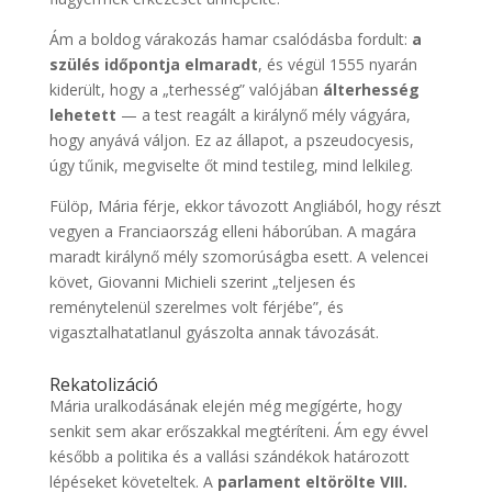
Ám a boldog várakozás hamar csalódásba fordult:
a
szülés időpontja elmaradt
, és végül 1555 nyarán
kiderült, hogy a „terhesség” valójában
álterhesség
lehetett
— a test reagált a királynő mély vágyára,
hogy anyává váljon. Ez az állapot, a pszeudocyesis,
úgy tűnik, megviselte őt mind testileg, mind lelkileg.
Fülöp, Mária férje, ekkor távozott Angliából, hogy részt
vegyen a Franciaország elleni háborúban. A magára
maradt királynő mély szomorúságba esett. A velencei
követ, Giovanni Michieli szerint „teljesen és
reménytelenül szerelmes volt férjébe”, és
vigasztalhatatlanul gyászolta annak távozását.
Rekatolizáció
Mária uralkodásának elején még megígérte, hogy
senkit sem akar erőszakkal megtéríteni. Ám egy évvel
később a politika és a vallási szándékok határozott
lépéseket követeltek. A
parlament eltörölte VIII.