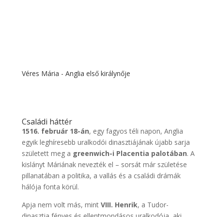
Véres Mária - Anglia első királynője
Családi háttér
1516. február 18-án
, egy fagyos téli napon, Anglia
egyik leghíresebb uralkodói dinasztiájának újabb sarja
született meg a
greenwich-i Placentia palotában
. A
kislányt Máriának nevezték el – sorsát már születése
pillanatában a politika, a vallás és a családi drámák
hálója fonta körül.
Apja nem volt más, mint
VIII. Henrik
, a Tudor-
dinasztia fényes és ellentmondásos uralkodója, aki