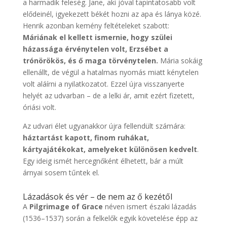
a harmadik feleség. Jane, aki jóval tapintatosabb volt
elődeinél, igyekezett békét hozni az apa és lánya közé.
Henrik azonban kemény feltételeket szabott:
Máriának el kellett ismernie, hogy szülei
házassága érvénytelen volt, Erzsébet a
trónörökös, és ő maga törvénytelen.
Mária sokáig
ellenállt, de végül a hatalmas nyomás miatt kénytelen
volt aláírni a nyilatkozatot. Ezzel újra visszanyerte
helyét az udvarban – de a lelki ár, amit ezért fizetett,
óriási volt.
Az udvari élet ugyanakkor újra fellendült számára:
háztartást kapott, finom ruhákat,
kártyajátékokat, amelyeket különösen kedvelt
.
Egy ideig ismét hercegnőként élhetett, bár a múlt
árnyai sosem tűntek el.
Lázadások és vér – de nem az ő kezétől
A
Pilgrimage of Grace
néven ismert északi lázadás
(1536–1537) során a felkelők egyik követelése épp az