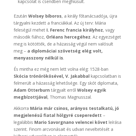
kapcsolat is csendben meghiúsult.
Ezután
Wolsey bíboros
, a király főtanácsadója, újra
tárgyalni kezdett a franciákkal. Az új terv: Mária
feleségül mehet
I. Ferenc francia királyhoz
, vagy
második fiához,
Orléans hercegéhez
. Az egyezséget
meg is kötötték, de a házasság végül nem valósult
meg –
a diplomáciai szövetség elég volt,
menyasszony nélkül is
.
És mintha ez még nem lett volna elég: 1528-ban
Skócia trónörökösével, V. Jakabbal
kapcsolatban is
felmerült a házasság lehetősége. Egy skót diplomata,
Adam Otterburn
tárgyalt erről
Wolsey egyik
megbízottjával
, Thomas Magnusszal.
Akkorra
Mária már csinos, arányos testalkatú, jó
megjelenésű fiatal hölgyré cseperedett
–
legalábbis
Mario Savorgnano velencei követ
leírása
szerint. Finom arcvonásait és udvari neveltetését a