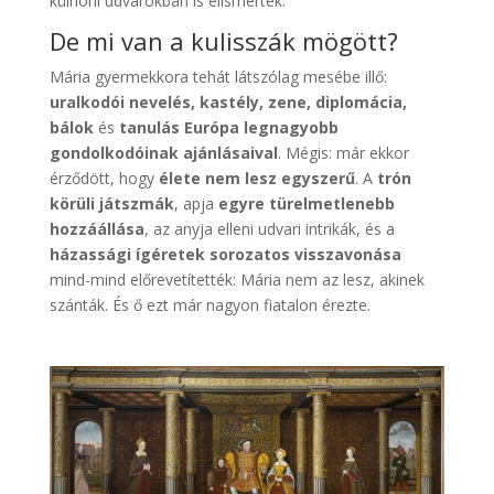
külhoni udvarokban is elismerték.
De mi van a kulisszák mögött?
Mária gyermekkora tehát látszólag mesébe illő:
uralkodói nevelés, kastély, zene, diplomácia,
bálok
és
tanulás Európa legnagyobb
gondolkodóinak ajánlásaival
. Mégis: már ekkor
érződött, hogy
élete nem lesz egyszerű
. A
trón
körüli játszmák
, apja
egyre türelmetlenebb
hozzáállása
, az anyja elleni udvari intrikák, és a
házassági ígéretek sorozatos visszavonása
mind-mind előrevetítették: Mária nem az lesz, akinek
szánták. És ő ezt már nagyon fiatalon érezte.