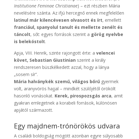
Institutione Feminae Christianae
) – ezt részben Mária
nevelésére szánta. Az ifjú hercegnő ennek megfelelően
latinul már kilencévesen olvasott és írt
, emellett
franciául, spanyolul tanult és mellette zenélt és
táncolt
, sőt: egyes források szerint a
görög nyelvbe
is belekóstolt
.
Apja, VIII. Henrik, szinte rajongott érte: a
velencei
követ, Sebastian Giustinian
szerint a király
rendszeresen büszkélkedett azzal, hogy a lánya
„sosem sír”.
Mária halványkék szemű, világos bőrű
gyermek
volt, aranyvörös hajjal – mindkét szülőjétől örökölt
hasonló vonásokat.
Kerek, pirospozsgás arca
, amit
gyakran emlegetnek a korabeli források, különösen
apjától származott.
Egy majdnem-trónörökös udvara
A családi boldogság mögött azonban egyre súlyosabb