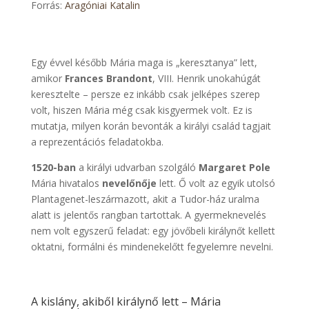
Forrás:
Aragóniai Katalin
Egy évvel később Mária maga is „keresztanya” lett,
amikor
Frances Brandont
, VIII. Henrik unokahúgát
keresztelte –
persze ez inkább csak jelképes szerep
volt, hiszen Mária még csak kisgyermek volt. Ez is
mutatja, milyen korán bevonták a királyi család tagjait
a reprezentációs feladatokba.
1520-ban
a királyi udvarban szolgáló
Margaret Pole
Mária hivatalos
nevelőnője
lett. Ő volt az egyik utolsó
Plantagenet-leszármazott, akit a Tudor-ház uralma
alatt is jelentős rangban tartottak. A gyermeknevelés
nem volt egyszerű feladat: egy jövőbeli királynőt kellett
oktatni, formálni és mindenekelőtt fegyelemre nevelni.
A kislány, akiből királynő lett – Mária