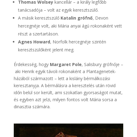
Thomas Wolsey
kancellár – a király legfőbb
tanácsadója – volt az egyik keresztszülő.
A másik keresztszülő
Katalin grófnő
, Devon
hercegnéje volt, aki Mária anyai ágú rokonaként vett
részt a szertartáson.
Agnes Howard
, Norfolk hercegnéje szintén
keresztszülőként jelent meg.
Érdekesség, hogy
Margaret Pole
, Salisbury grófnője –
aki Henrik egyik távoli rokonaként a Plantagenetek-
házából származott – lett a kislány bérmálkozási
keresztanyja. A bérmálásra a keresztelés után rövid
időn belül sor került, ami szokatlan gyorsaságot mutat,
és egyben azt jelzi, milyen fontos volt Mária sorsa a
dinasztia számára.