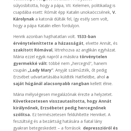
súlyosbította, hogy a pápa, VII. Kelemen, politikailag is
csapdába esett: Rómát épp Katalin unokaöccsének,
V.
Károlynak
a katonái dúlták fel, így esély sem volt,
hogy a pápa Katalin ellen forduljon.
Henrik azonban hajthatatlan volt.
1533-ban
érvényteleníttette a házasságát
, elvette Annát, és
szakított Rómával
, létrehozva az anglikán egyházat.
Mária ezzel egyik napról a másikra
törvénytelen
gyermekké vált
: többé nem „hercegnő”, hanem
csupán
„Lady Mary”
. Anyját száműzték, őt pedig
Erzsébet udvartartásába küldték Hatfieldbe, ahol
a
saját húgánál alacsonyabb rangban
kellett élnie.
Mária mélységesen megalázónak érezte a helyzetet.
Következetesen visszautasította, hogy Annát
királynőnek, Erzsébetet pedig hercegnőnek
szólítsa.
Ez természetesen feldühítette Henriket. A
feszültség és a bezártság hatására a fiatal lány
gyakran betegeskedett – a források
depresszióról és