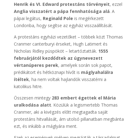
Henrik és VI. Edward protestáns törvényeit
, ezzel
Anglia visszatért a pápa fennhatósága alá
. A
pápai legátus,
Reginald Pole
is megérkezett
Londonba, hogy segítse az egyház visszaállítását.
A protestáns egyházi vezetőket – többek közt Thomas
Cranmer canterburyi érseket, Hugh Latimert és
Nicholas Ridley püspököt – letartóztatták.
1555
februárjától kezdődtek az úgynevezett
vértanúperes perek
, amelyek során sok papot,
prédikátort és hétköznapi hívőt is
máglyahalálra
ítéltek
, ha nem voltak hajlandók visszatérni a
katolikus hitre.
Összesen mintegy
283 embert égettek el Mária
uralkodása alatt
. Közülük a legismertebb Thomas
Cranmer, aki a kivégzés előtt megtagadta saját
protestáns hitvallását, ám utolsó pillanatban megbánta
ezt, és inkább a máglyára ment.
Ezek az események mélyen megrázták a társadalmat.