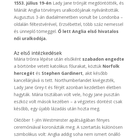
1553. július 19-én
Lady Jane trónját megdöntötték, és
Máriát Anglia törvényes uralkodójának nyilvánították.
Augusztus 3-án diadalmenetben vonult be Londonba –
oldalán féltestvérével, Erzsébettel, több száz nemessel
és ünneplő tömeggel.
Ő lett Anglia első hivatalos
női uralkodója.
Az első intézkedések
Mária trónra lépése után elsőként
szabadon engedte
a börtönbe vetett katolikus főurakat, köztük
Norfolk
hercegét
és
Stephen Gardinert
, akit később
kancellárjává is tett. Northumberlandet kivégezték,
Lady Jane Grey-t és férjét azonban kezdetben életben
hagyták. Mária tisztában volt vele, hogy Jane pusztán
eszköz volt mások kezében – a végzetes döntést csak
később, egy újabb lázadás után hozta meg.
Október 1-jén Westminster apátságában fényes
ceremóniával koronázták meg. A szertartás különösen
szimbolikus volt: Anglia addig soha nem ismert önálló