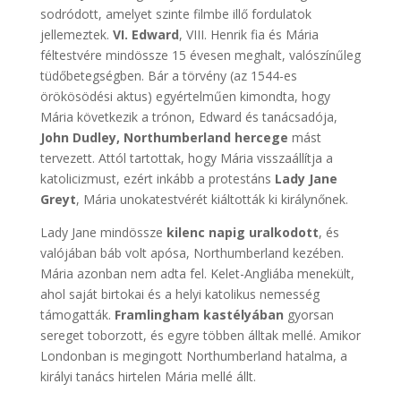
sodródott, amelyet szinte filmbe illő fordulatok
jellemeztek.
VI. Edward
, VIII. Henrik fia és Mária
féltestvére mindössze 15 évesen meghalt, valószínűleg
tüdőbetegségben. Bár a törvény (az 1544-es
örökösödési aktus) egyértelműen kimondta, hogy
Mária következik a trónon, Edward és tanácsadója,
John Dudley, Northumberland hercege
mást
tervezett. Attól tartottak, hogy Mária visszaállítja a
katolicizmust, ezért inkább a protestáns
Lady Jane
Greyt
, Mária unokatestvérét kiáltották ki királynőnek.
Lady Jane mindössze
kilenc napig uralkodott
, és
valójában báb volt apósa, Northumberland kezében.
Mária azonban nem adta fel. Kelet-Angliába menekült,
ahol saját birtokai és a helyi katolikus nemesség
támogatták.
Framlingham kastélyában
gyorsan
sereget toborzott, és egyre többen álltak mellé. Amikor
Londonban is megingott Northumberland hatalma, a
királyi tanács hirtelen Mária mellé állt.