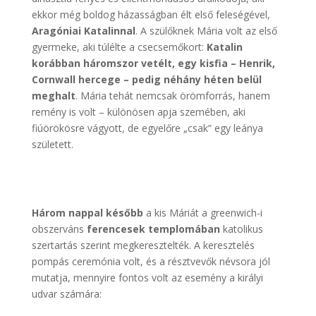
ekkor még boldog házasságban élt első feleségével,
Aragóniai Katalinnal
. A szülőknek Mária volt az első
gyermeke, aki túlélte a csecsemőkort:
Katalin
korábban háromszor vetélt, egy kisfia – Henrik,
Cornwall hercege – pedig néhány héten belül
meghalt
. Mária tehát nemcsak örömforrás, hanem
remény is volt – különösen apja szemében, aki
fiúörökösre vágyott, de egyelőre „csak” egy leánya
született.
Három nappal később
a kis Máriát a greenwich-i
obszerváns
ferencesek templomában
katolikus
szertartás szerint megkeresztelték. A keresztelés
pompás ceremónia volt, és a résztvevők névsora jól
mutatja, mennyire fontos volt az esemény a királyi
udvar számára: