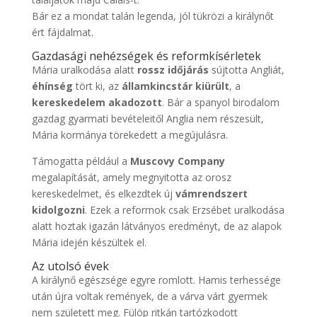
Bár ez a mondat talán legenda, jól tükrözi a királynőt
ért fájdalmat.
Gazdasági nehézségek és reformkísérletek
Mária uralkodása alatt
rossz időjárás
sújtotta Angliát,
éhínség
tört ki, az
államkincstár kiürült
, a
kereskedelem akadozott
. Bár a spanyol birodalom
gazdag gyarmati bevételeitől Anglia nem részesült,
Mária kormánya törekedett a megújulásra.
Támogatta például a
Muscovy Company
megalapítását, amely megnyitotta az orosz
kereskedelmet, és elkezdtek új
vámrendszert
kidolgozni
. Ezek a reformok csak Erzsébet uralkodása
alatt hoztak igazán látványos eredményt, de az alapok
Mária idején készültek el.
Az utolsó évek
A királynő egészsége egyre romlott. Hamis terhessége
után újra voltak remények, de a várva várt gyermek
nem született meg. Fülöp ritkán tartózkodott