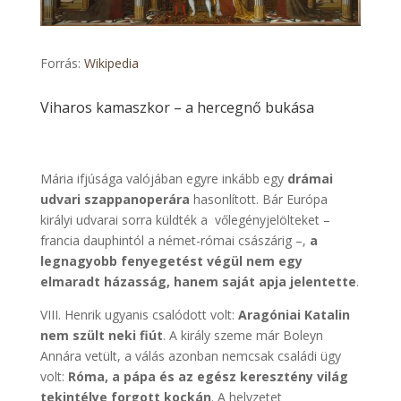
Forrás:
Wikipedia
Viharos kamaszkor – a hercegnő bukása
Mária ifjúsága valójában egyre inkább egy
drámai
udvari szappanoperára
hasonlított. Bár Európa
királyi udvarai sorra küldték a vőlegényjelölteket –
francia dauphintól a német-római császárig –,
a
legnagyobb fenyegetést végül nem egy
elmaradt házasság, hanem saját apja jelentette
.
VIII. Henrik ugyanis csalódott volt:
Aragóniai Katalin
nem szült neki fiút
. A király szeme már Boleyn
Annára vetült, a válás azonban nemcsak családi ügy
volt:
Róma, a pápa és az egész keresztény világ
tekintélye forgott kockán
. A helyzetet