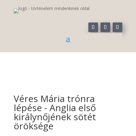
Véres Mária trónra
lépése - Anglia első
királynőjének sötét
öröksége