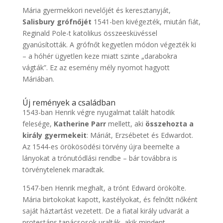
Mária gyermekkori nevelőjét és keresztanyját,
Salisbury grófnőjét
1541-ben kivégezték, miután fiát,
Reginald Pole-t katolikus összeesküvéssel
gyanúsították. A grófnőt kegyetlen módon végezték ki
– a hóhér ügyetlen keze miatt szinte „darabokra
vágták”. Ez az esemény mély nyomot hagyott
Máriában.
Új remények a családban
1543-ban Henrik végre nyugalmat talált hatodik
felesége,
Katherine Parr
mellett, aki
összehozta a
király gyermekeit
: Máriát, Erzsébetet és Edwardot.
Az 1544-es örökösödési törvény újra beemelte a
lányokat a trónutódlási rendbe – bár továbbra is
törvénytelenek maradtak.
1547-ben Henrik meghalt, a trónt Edward örökölte.
Mária birtokokat kapott, kastélyokat, és felnőtt nőként
saját háztartást vezetett. De a fiatal király udvarát a
protestáns tanácsosok uralták, akik mindent