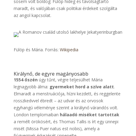
sosem volt boldog: Fülöp hideg és távolságtartó
maradt, és valójában csak politikai érdekeit szolgálta
az angol kapcsolat.
Fülöp és Mária. Forrás:
Wikipedia
Királynő, de egyre magányosabb
1554 őszén
úgy tűnt, végre teljesülhet Mária
legnagyobb álma:
gyermeket hord a szíve alatt
.
Elmaradt a menstruációja, hízni kezdett, és reggelente
rosszkedvvel ébredt – az udvar és az orvosok
egyhangú véleménye szerint a királynő várandós volt.
London templomaiban
hálaadó miséket tartottak
a remélt örökösért, és Thomas Tallis is írt egy ünnepi
misét (Missa Puer natus est nobis), amely a
fiúgyermek érkezését ünnepelte.