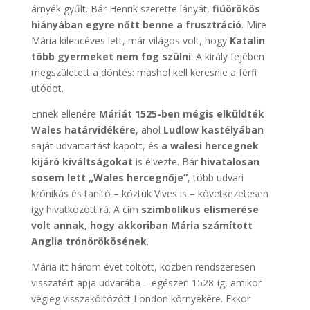
árnyék gyűlt. Bár Henrik szerette lányát,
fiúörökös
hiányában egyre nőtt benne a frusztráció
. Mire
Mária kilencéves lett, már világos volt, hogy
Katalin
több gyermeket nem fog szülni
. A király fejében
megszületett a döntés: máshol kell keresnie a férfi
utódot.
Ennek ellenére
Máriát 1525-ben mégis elküldték
Wales határvidékére
, ahol
Ludlow kastélyában
saját udvartartást kapott, és
a walesi hercegnek
kijáró kiváltságokat
is élvezte. Bár
hivatalosan
sosem lett „Wales hercegnője”
, több udvari
krónikás és tanító – köztük Vives is – következetesen
így hivatkozott rá. A cím
szimbolikus elismerése
volt annak, hogy akkoriban Mária számított
Anglia trónörökösének
.
Mária itt három évet töltött, közben rendszeresen
visszatért apja udvarába – egészen 1528-ig, amikor
végleg visszaköltözött London környékére. Ekkor