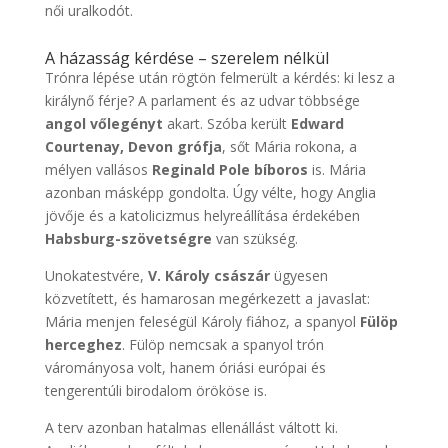
női uralkodót.
A házasság kérdése – szerelem nélkül
Trónra lépése után rögtön felmerült a kérdés: ki lesz a
királynő férje? A parlament és az udvar többsége
angol vőlegényt
akart. Szóba került
Edward
Courtenay, Devon grófja
, sőt Mária rokona, a
mélyen vallásos
Reginald Pole bíboros
is. Mária
azonban másképp gondolta. Úgy vélte, hogy Anglia
jövője és a katolicizmus helyreállítása érdekében
Habsburg-szövetségre
van szükség.
Unokatestvére,
V. Károly császár
ügyesen
közvetített, és hamarosan megérkezett a javaslat:
Mária menjen feleségül Károly fiához, a spanyol
Fülöp
herceghez
. Fülöp nemcsak a spanyol trón
várományosa volt, hanem óriási európai és
tengerentúli birodalom örököse is.
A terv azonban hatalmas ellenállást váltott ki.