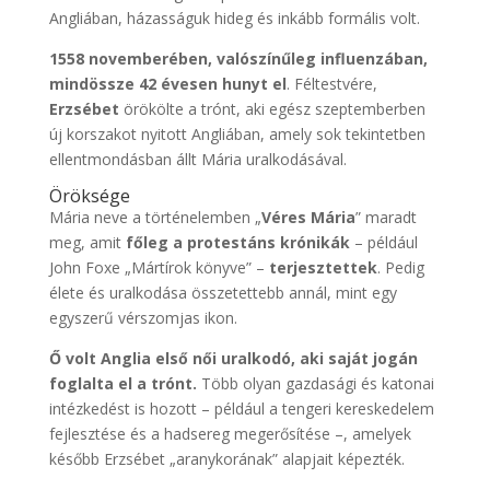
Angliában, házasságuk hideg és inkább formális volt.
1558 novemberében, valószínűleg influenzában,
mindössze 42 évesen hunyt el
. Féltestvére,
Erzsébet
örökölte a trónt, aki egész szeptemberben
új korszakot nyitott Angliában, amely sok tekintetben
ellentmondásban állt Mária uralkodásával.
Öröksége
Mária neve a történelemben „
Véres Mária
” maradt
meg, amit
főleg a protestáns krónikák
– például
John Foxe „Mártírok könyve” –
terjesztettek
. Pedig
élete és uralkodása összetettebb annál, mint egy
egyszerű vérszomjas ikon.
Ő volt Anglia első női uralkodó, aki saját jogán
foglalta el a trónt.
Több olyan gazdasági és katonai
intézkedést is hozott – például a tengeri kereskedelem
fejlesztése és a hadsereg megerősítése –, amelyek
később Erzsébet „aranykorának” alapjait képezték.