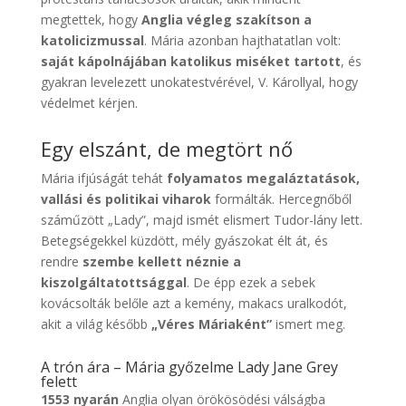
megtettek, hogy
Anglia végleg szakítson a
katolicizmussal
. Mária azonban hajthatatlan volt:
saját kápolnájában katolikus miséket tartott
, és
gyakran levelezett unokatestvérével, V. Károllyal, hogy
védelmet kérjen.
Egy elszánt, de megtört nő
Mária ifjúságát tehát
folyamatos megaláztatások,
vallási és politikai viharok
formálták. Hercegnőből
száműzött „Lady”, majd ismét elismert Tudor-lány lett.
Betegségekkel küzdött, mély gyászokat élt át, és
rendre
szembe kellett néznie a
kiszolgáltatottsággal
. De épp ezek a sebek
kovácsolták belőle azt a kemény, makacs uralkodót,
akit a világ később
„Véres Máriaként”
ismert meg.
A trón ára – Mária győzelme Lady Jane Grey
felett
1553 nyarán
Anglia olyan örökösödési válságba