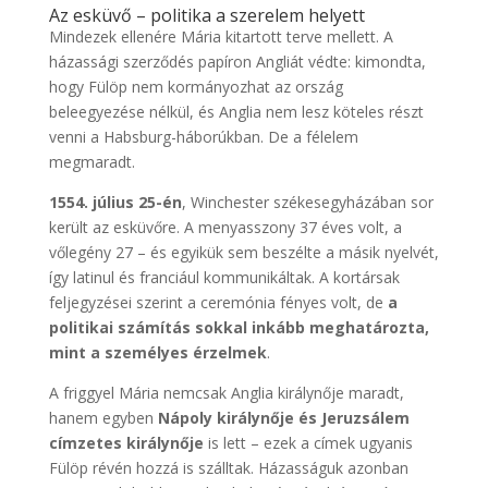
Az esküvő – politika a szerelem helyett
Mindezek ellenére Mária kitartott terve mellett. A
házassági szerződés papíron Angliát védte: kimondta,
hogy Fülöp nem kormányozhat az ország
beleegyezése nélkül, és Anglia nem lesz köteles részt
venni a Habsburg-háborúkban. De a félelem
megmaradt.
1554. július 25-én
, Winchester székesegyházában sor
került az esküvőre. A menyasszony 37 éves volt, a
vőlegény 27 – és egyikük sem beszélte a másik nyelvét,
így latinul és franciául kommunikáltak. A kortársak
feljegyzései szerint a ceremónia fényes volt, de
a
politikai számítás sokkal inkább meghatározta,
mint a személyes érzelmek
.
A friggyel Mária nemcsak Anglia királynője maradt,
hanem egyben
Nápoly királynője és Jeruzsálem
címzetes királynője
is lett – ezek a címek ugyanis
Fülöp révén hozzá is szálltak. Házasságuk azonban