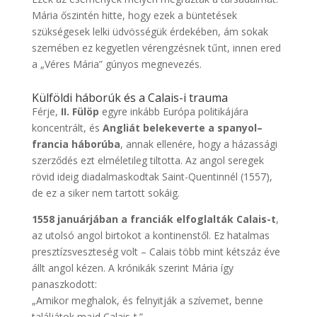
Mária őszintén hitte, hogy ezek a büntetések
szükségesek lelki üdvösségük érdekében, ám sokak
szemében ez kegyetlen vérengzésnek tűnt, innen ered
a „Véres Mária” gúnyos megnevezés.
Külföldi háborúk és a Calais-i trauma
Férje,
II. Fülöp
egyre inkább Európa politikájára
koncentrált, és
Angliát belekeverte a spanyol–
francia háborúba
, annak ellenére, hogy a házassági
szerződés ezt elméletileg tiltotta. Az angol seregek
rövid ideig diadalmaskodtak Saint-Quentinnél (1557),
de ez a siker nem tartott sokáig.
1558 januárjában a franciák elfoglalták Calais-t
,
az utolsó angol birtokot a kontinenstől. Ez hatalmas
presztízsveszteség volt – Calais több mint kétszáz éve
állt angol kézen. A krónikák szerint Mária így
panaszkodott:
„Amikor meghalok, és felnyitják a szívemet, benne
találjátok majd Calais-t.”