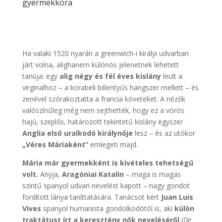
gyermekkora
Ha valaki 1520 nyarán a greenwich-i királyi udvarban
járt volna, alighanem különös jelenetnek lehetett
tanúja: egy
alig négy és fél éves kislány
leült a
virginalhoz – a korabeli billentyűs hangszer mellett – és
zenével szórakoztatta a francia követeket. A nézők
valószínűleg még nem sejthették, hogy ez a vörös
hajú, szeplős, határozott tekintetű kislány egyszer
Anglia első uralkodó királynője
lesz – és az utókor
„Véres Máriaként”
emlegeti majd.
Mária már gyermekként is kivételes tehetségű
volt.
Anyja,
Aragóniai Katalin
– maga is magas
szintű spanyol udvari nevelést kapott – nagy gondot
fordított lánya taníttatására. Tanácsot kért
Juan Luis
Vives
spanyol humanista gondolkodótól is, aki
külön
traktátust írt a keresztény nők neveléséről
(
De