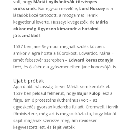
volt, hogy
Máriát nyilvánítsák törvényes
örökösnek
. Bár egykori nevelője,
Lord Hussey
is a
lázadók közé tartozott, a mozgalmat Henrik
kegyetlenül leverte. Husseyt kivégezték, de
Mária
ekkor még ügyesen kimaradt a hatalmi
játszmákból
.
1537-ben Jane Seymour meghalt szülés közben,
amikor világra hozta a fiúörököst, Edwardot. Mária –
ismét féltestvér szerepben –
Edward keresztanyja
lett
, és ő kísérte a gyászmenetben Jane koporsóját is.
Újabb próbák
Apja újabb házassági tervei Máriát sem kerülték el.
1539-ben például felmerült, hogy
Bajor Fülöp
lesz a
férje, ám ő protestáns (lutheránus) volt – az
egyezkedés gyorsan kudarcba fulladt. Cromwell, Henrik
főminisztere, még azt is megkockáztatta, hogy Máriát
saját magának szerezze meg, ám rövidesen
kegyvesztett lett, és fejét vették.