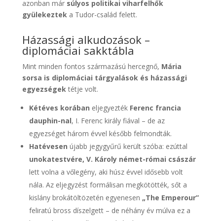
azonban már
súlyos politikai viharfelhők
gyülekeztek
a Tudor-család felett.
Házassági alkudozások –
diplomáciai sakktábla
Mint minden fontos származású hercegnő,
Mária
sorsa is diplomáciai tárgyalások és házassági
egyezségek
tétje volt.
Kétéves korában
eljegyezték
Ferenc francia
dauphin-nal
, I. Ferenc király fiával – de az
egyezséget három évvel később felmondták.
Hatévesen
újabb jegygyűrű került szóba: ezúttal
unokatestvére, V. Károly német-római császár
lett volna a vőlegény, aki húsz évvel idősebb volt
nála. Az eljegyzést formálisan megkötötték, sőt a
kislány brokátöltözetén egyenesen
„The Emperour”
feliratú bross díszelgett – de néhány év múlva ez a